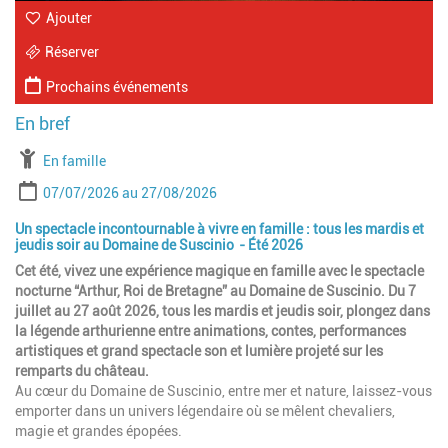
Ajouter
Réserver
Prochains événements
À partir de
En famille
Période
Date de début
Date de fin
07/07/2026
27/08/2026
Un spectacle incontournable à vivre en famille : tous les mardis et
jeudis soir au Domaine de Suscinio - Été 2026
Cet été, vivez une expérience magique en famille avec le spectacle
nocturne “Arthur, Roi de Bretagne” au Domaine de Suscinio. Du 7
juillet au 27 août 2026, tous les mardis et jeudis soir, plongez dans
la légende arthurienne entre animations, contes, performances
artistiques et grand spectacle son et lumière projeté sur les
remparts du château.
Au cœur du Domaine de Suscinio, entre mer et nature, laissez-vous
emporter dans un univers légendaire où se mêlent chevaliers,
magie et grandes épopées.