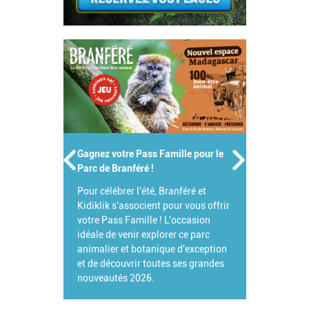
Gagnez votre Pass Famille pour le
Parc de Branféré !
Pour célébrer l'été, Branféré et
Kidiklik s'associent pour vous offrir
votre Pass Famille ! L'occasion
idéale de venir explorer ce parc
animalier et botanique d'exception
et de découvrir toutes ses grandes
nouveautés 2026.