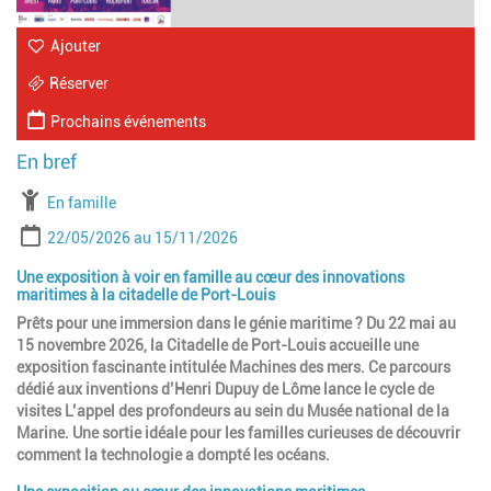
Ajouter
Réserver
Prochains événements
À partir de
En famille
Période
Date de début
Date de fin
22/05/2026
15/11/2026
Une exposition à voir en famille au cœur des innovations
maritimes à la citadelle de Port-Louis
Prêts pour une immersion dans le génie maritime ? Du 22 mai au
15 novembre 2026, la Citadelle de Port-Louis accueille une
exposition fascinante intitulée Machines des mers. Ce parcours
dédié aux inventions d’Henri Dupuy de Lôme lance le cycle de
visites L’appel des profondeurs au sein du Musée national de la
Marine. Une sortie idéale pour les familles curieuses de découvrir
comment la technologie a dompté les océans.