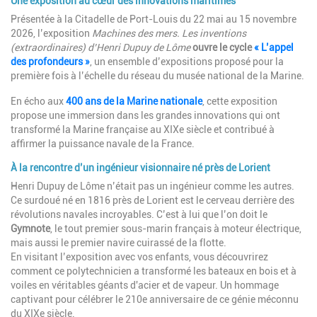
Une exposition au cœur des innovations maritimes
Présentée à la Citadelle de Port-Louis du 22 mai au 15 novembre
2026, l’exposition
Machines des mers. Les inventions
(extraordinaires) d’Henri Dupuy de Lôme
ouvre le cycle
« L’appel
des profondeurs »
, un ensemble d’expositions proposé pour la
première fois à l’échelle du réseau du musée national de la Marine.
En écho aux
400 ans de la Marine nationale
, cette exposition
propose une immersion dans les grandes innovations qui ont
transformé la Marine française au XIXe siècle et contribué à
affirmer la puissance navale de la France.
À la rencontre d’un ingénieur visionnaire né près de Lorient
Henri Dupuy de Lôme n’était pas un ingénieur comme les autres.
Ce surdoué né en 1816 près de Lorient est le cerveau derrière des
révolutions navales incroyables. C’est à lui que l’on doit le
Gymnote
, le tout premier sous-marin français à moteur électrique,
mais aussi le premier navire cuirassé de la flotte.
En visitant l’exposition avec vos enfants, vous découvrirez
comment ce polytechnicien a transformé les bateaux en bois et à
voiles en véritables géants d'acier et de vapeur. Un hommage
captivant pour célébrer le 210e anniversaire de ce génie méconnu
du XIXe siècle.