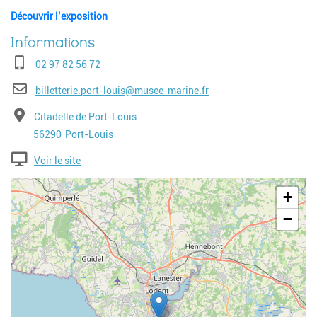
Découvrir l’exposition
Téléphone
02 97 82 56 72
E-mail
billetterie.port-louis@musee-marine.fr
Adresse
Citadelle de Port-Louis
Code postal
Ville
56290
Port-Louis
Voir le site
Geolocalisation
+
−