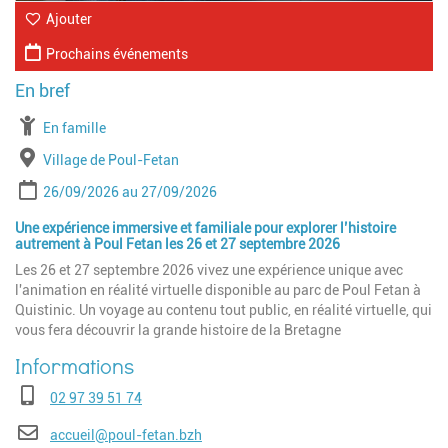
Ajouter
Prochains événements
À partir de
En famille
Lieu
Village de Poul-Fetan
Période
Date de début
Date de fin
26/09/2026
27/09/2026
Une expérience immersive et familiale pour explorer l’histoire
autrement à Poul Fetan les 26 et 27 septembre 2026
Les 26 et 27 septembre 2026 vivez une expérience unique avec
l'animation en réalité virtuelle disponible au parc de Poul Fetan à
Quistinic. Un voyage au contenu tout public, en réalité virtuelle, qui
vous fera découvrir la grande histoire de la Bretagne
Téléphone
02 97 39 51 74
E-mail
accueil@poul-fetan.bzh