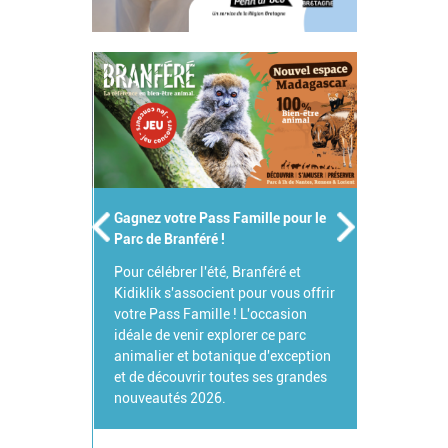
Gagnez votre Pass Famille pour le
Parc de Branféré !
Pour célébrer l'été, Branféré et
Kidiklik s'associent pour vous offrir
votre Pass Famille ! L'occasion
idéale de venir explorer ce parc
animalier et botanique d'exception
et de découvrir toutes ses grandes
nouveautés 2026.