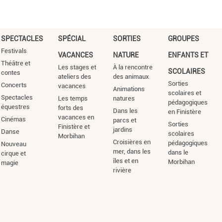
SPECTACLES
SPÉCIAL
SORTIES
GROUPES
Festivals
VACANCES
NATURE
ENFANTS ET
Théâtre et
Les stages et
À la rencontre
SCOLAIRES
contes
ateliers des
des animaux
Sorties
Concerts
vacances
Animations
scolaires et
Spectacles
Les temps
natures
pédagogiques
équestres
forts des
Dans les
en Finistère
vacances en
Cinémas
parcs et
Sorties
Finistère et
jardins
Danse
scolaires
Morbihan
Croisières en
pédagogiques
Nouveau
mer, dans les
dans le
cirque et
îles et en
Morbihan
magie
rivière