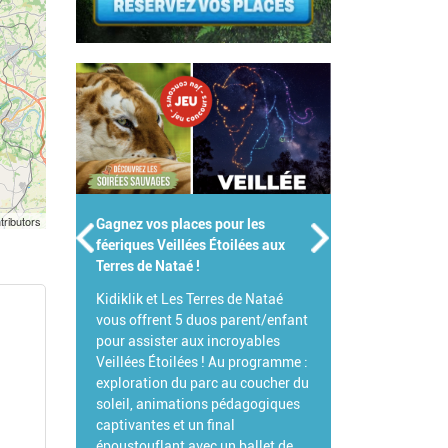
tributors
s places pour les
Gagnez votre Pass Famille pour le
 Veillées Étoilées aux
Parc de Branféré !
 Nataé !
Pour célébrer l'été, Branféré et
et Les Terres de Nataé
Kidiklik s'associent pour vous
ent 5 duos parent/enfant
offrir votre Pass Famille !
ster aux incroyables
L'occasion idéale de venir explorer
Étoilées ! Au programme :
ce parc animalier et botanique
on du parc au coucher du
d'exception et de découvrir toutes
nimations pédagogiques
ses grandes nouveautés 2026.
es et un final
lant avec un ballet de