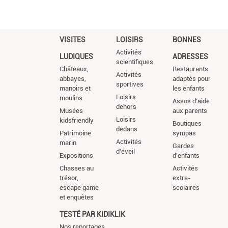
VISITES
LOISIRS
BONNES
Activités
LUDIQUES
ADRESSES
scientifiques
Châteaux,
Restaurants
Activités
abbayes,
adaptés pour
sportives
manoirs et
les enfants
Loisirs
moulins
Assos d'aide
dehors
Musées
aux parents
Loisirs
kidsfriendly
Boutiques
dedans
Patrimoine
sympas
Activités
marin
Gardes
d'éveil
Expositions
d'enfants
Chasses au
Activités
trésor,
extra-
escape game
scolaires
et enquêtes
TESTÉ PAR KIDIKLIK
Nos reportages