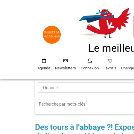
Aller
au
contenu
principal
Le meille
Agenda
Newsletters
Connexion
Favoris
Change
Des tours à l'abbaye ?! Exp