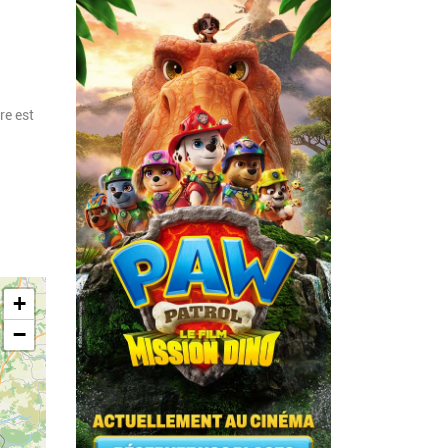
re est
+
−