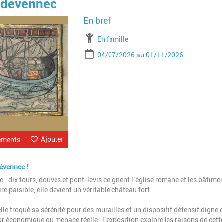
ndévennec
Image
À partir de
En famille
Période
Date de début
Date de fin
04/07/2026
01/11/2026
Ajouter
ements
évennec !
 : dix tours, douves et pont-levis ceignent l’église romane et les bâtime
 paisible, elle devient un véritable château fort.
le troqué sa sérénité pour des murailles et un dispositif défensif digne 
sor économique ou menace réelle : l’exposition explore les raisons de cett