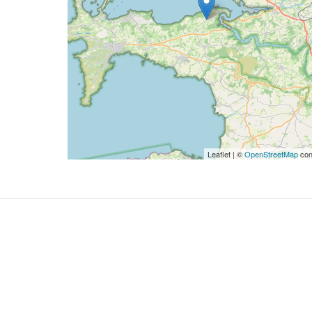
Leaflet | ©
OpenStreetMap
con
Gagnez vo
féeriques
Terres de
Kidiklik 
vous offr
pour assi
Veillées 
explorati
soleil, a
captivant
époustouf