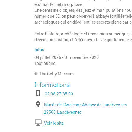
étonnante métamorphose.
Une centaine d’objets, des jeux et manipulations nou
numérique 3D, on peut observer l’abbaye fortifiée telle 
archéologues qui en dévoilent les secrets pierre par p
Entre histoire, archéologie et immersion numérique, l
devenu un bastion, et à découvrir la vie quotidienne 
Infos
04 juillet 2026 - 01 novembre 2026
Tout public
© The Getty Museum
Téléphone
02.98.27.35.90
Adresse
Musée de l'Ancienne Abbaye de Landévennec
Code postal
Ville
29560
Landévennec
Voir le site