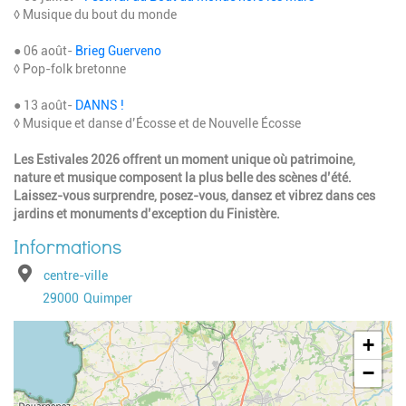
◊ Musique du bout du monde
● 06 août-
Brieg Guerveno
◊ Pop-folk bretonne
● 13 août-
DANNS !
◊ Musique et danse d’Écosse et de Nouvelle Écosse
Les Estivales 2026 offrent un moment unique où patrimoine,
nature et musique composent la plus belle des scènes d’été.
Laissez-vous surprendre, posez-vous, dansez et vibrez dans ces
jardins et monuments d’exception du Finistère.
Adresse
centre-ville
Code postal
Ville
29000
Quimper
Geolocalisation
+
−