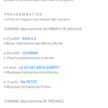
P R O G R A M M A T I O N
+ d'info en cliquant sur chacun des concerts
DOMAINE départemental de l'ABBAYE DE DAOULAS
● 23 juillet -
KAOLILA
◊ Blues-rock féminin des Monts d’Arrée
● 30 juillet -
COCANHA
◊
Chants polyphoniques à danser
● 6 août -
LA SELVA CANTA QUARTET
◊ Musiques mexicaines envoûtantes
● 13 août -
Ma PETITE
◊ Musiques de transe du Poitou
DOMAINE départemental DE TRÉVAREZ