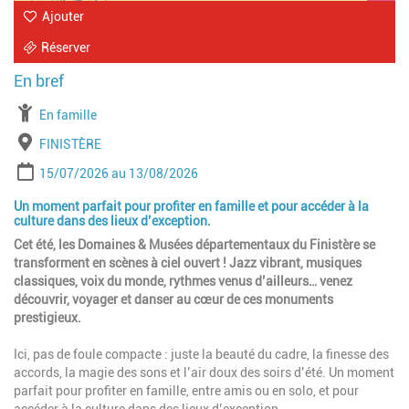
Ajouter
Réserver
À partir de
En famille
Lieu
FINISTÈRE
Période
Date de début
Date de fin
15/07/2026
13/08/2026
Un moment parfait pour profiter en famille et pour accéder à la
culture dans des lieux d’exception.
Cet été, les Domaines & Musées départementaux du Finistère se
transforment en scènes à ciel ouvert ! Jazz vibrant, musiques
classiques, voix du monde, rythmes venus d’ailleurs… venez
découvrir, voyager et danser au cœur de ces monuments
prestigieux.
Ici, pas de foule compacte : juste la beauté du cadre, la finesse des
accords, la magie des sons et l’air doux des soirs d’été. Un moment
parfait pour profiter en famille, entre amis ou en solo, et pour
accéder à la culture dans des lieux d’exception.