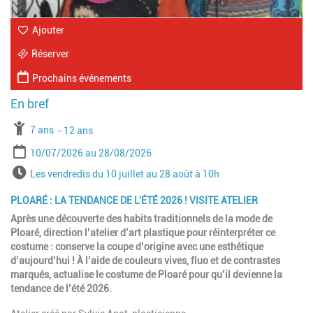
Ajouter
Réserver
Prochains événements
À partir de
7 ans
Jusqu'à l'age de
12 ans
Période
Date de début
Date de fin
10/07/2026
28/08/2026
Horaires
Les vendredis du 10 juillet au 28 août à 10h
PLOARÉ : LA TENDANCE DE L'ÉTÉ 2026 ! VISITE ATELIER
Après une découverte des habits traditionnels de la mode de
Ploaré, direction l’atelier d’art plastique pour réinterpréter ce
costume : conserve la coupe d’origine avec une esthétique
d’aujourd’hui ! À l’aide de couleurs vives, fluo et de contrastes
marqués, actualise le costume de Ploaré pour qu’il devienne la
tendance de l’été 2026.