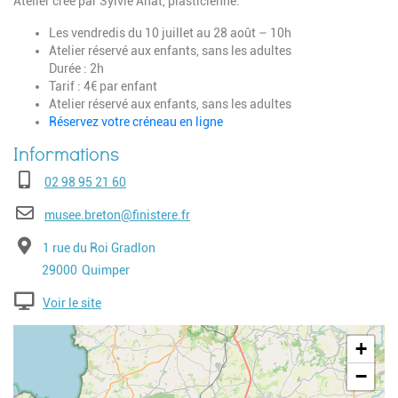
Atelier créé par Sylvie Anat, plasticienne.
Les vendredis du 10 juillet au 28 août – 10h
Atelier réservé aux enfants, sans les adultes
Durée : 2h
Tarif : 4€ par enfant
Atelier réservé aux enfants, sans les adultes
Réservez votre créneau en ligne
Téléphone
02 98 95 21 60
E-mail
musee.breton@finistere.fr
Adresse
1 rue du Roi Gradlon
Code postal
Ville
29000
Quimper
Voir le site
Geolocalisation
+
−