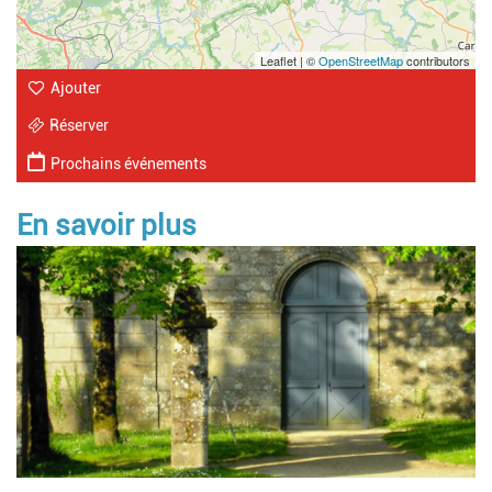
Leaflet | ©
OpenStreetMap
contributors
Ajouter
Réserver
Prochains événements
En savoir plus