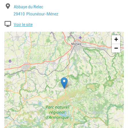
Adresse
Abbaye du Relec
Code postal
Ville
29410
Plounéour-Ménez
Voir le site
Geolocalisation
+
−