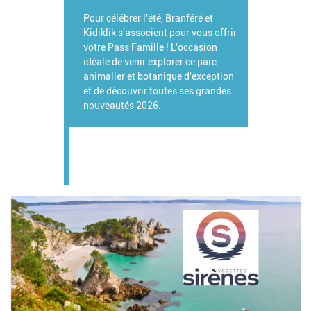
Pour célébrer l'été, Branféré et
Kidiklik s'associent pour vous offrir
votre Pass Famille ! L'occasion
idéale de venir explorer ce parc
animalier et botanique d'exception
et de découvrir toutes ses grandes
nouveautés 2026.