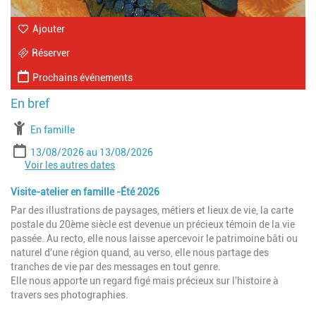
Ajouter
Réserver
Prochains événements
À partir de
En famille
Période
Date de début
Date de fin
13/08/2026
13/08/2026
Voir les autres dates
Date de début
Date de fin
20/08/2026
20/08/2026
Date de début
Date de fin
27/08/2026
27/08/2026
Visite-atelier en famille -Été 2026
Par des illustrations de paysages, métiers et lieux de vie, la carte
postale du 20ème siècle est devenue un précieux témoin de la vie
passée. Au recto, elle nous laisse apercevoir le patrimoine bâti ou
naturel d'une région quand, au verso, elle nous partage des
tranches de vie par des messages en tout genre.
Elle nous apporte un regard figé mais précieux sur l'histoire à
travers ses photographies.