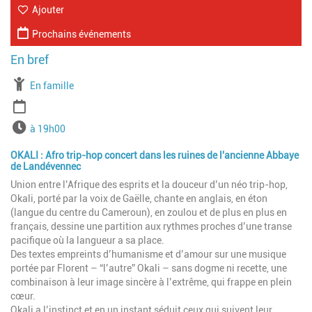
Ajouter
Prochains événements
À partir de
En famille
Période
Horaires
à 19h00
OKALI : Afro trip-hop concert dans les ruines de l'ancienne Abbaye
de Landévennec
Union entre l’Afrique des esprits et la douceur d’un néo trip-hop,
Okali, porté par la voix de Gaëlle, chante en anglais, en éton
(langue du centre du Cameroun), en zoulou et de plus en plus en
français, dessine une partition aux rythmes proches d’une transe
pacifique où la langueur a sa place.
Des textes empreints d’humanisme et d’amour sur une musique
portée par Florent – “l’autre” Okali – sans dogme ni recette, une
combinaison à leur image sincère à l’extrême, qui frappe en plein
cœur.
Okali a l’instinct et en un instant séduit ceux qui suivent leur