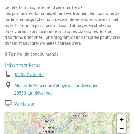
Cet été, la musique reprend ses quartiers !
Les jardins des domaines et musées troquent leur costume de
jardins remarquables pour devenir de véritables scènes à ciel
ouvert ! Pour un parcours musical d'abbayes en châteaux.
Jazz vibrant, voix du monde, musiques classiques, folk ou
traditions bretonnes : une programmation inspirée pour vibrer,
danser et savourer de belles soirées d'été.
© Festival du bout du monde
Téléphone
02.98.27.35.90
Adresse
Musée de l'Ancienne Abbaye de Landévennec
Code postal
Ville
29560
Landévennec
Voir le site
Geolocalisation
+
−