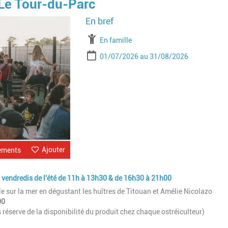
 Le Tour-du-Parc
Image
À partir de
En famille
Période
Date de début
Date de fin
01/07/2026
31/08/2026
Ajouter
ements
s vendredis de l'été de 11h à 13h30 & de 16h30 à 21h00
ble sur la mer en dégustant les huîtres de Titouan et Amélie Nicolazo
00
s réserve de la disponibilité du produit chez chaque ostréiculteur)