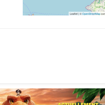
Leaflet | ©
OpenStreetMap
con
Gagne
féeriq
Terre
Kidikl
vous 
pour 
Veill
explo
solei
captiv
épous