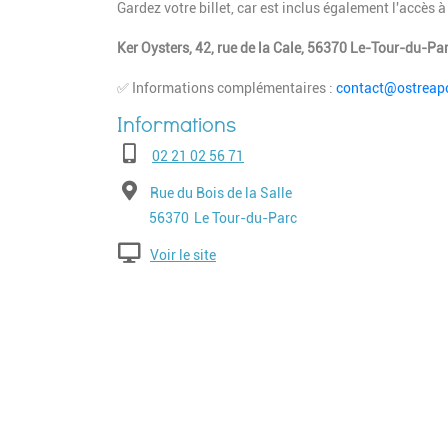
Gardez votre billet, car est inclus également l'accès
Ker Oysters, 42, rue de la Cale, 56370 Le-Tour-du-Pa
✅ Informations complémentaires :
contact@ostreapo
Téléphone
02 21 02 56 71
Adresse
Rue du Bois de la Salle
Code postal
Ville
56370
Le Tour-du-Parc
Voir le site