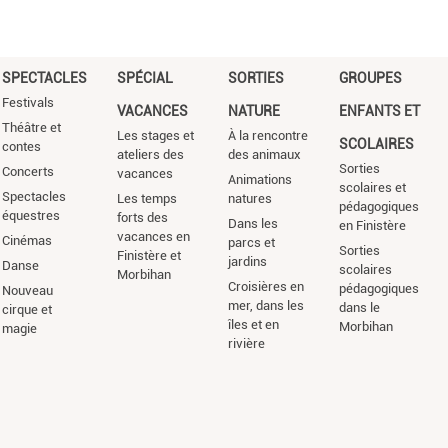
SPECTACLES
SPÉCIAL
SORTIES
GROUPES
Festivals
VACANCES
NATURE
ENFANTS ET
Théâtre et
Les stages et
À la rencontre
SCOLAIRES
contes
ateliers des
des animaux
Sorties
Concerts
vacances
Animations
scolaires et
Spectacles
Les temps
natures
pédagogiques
équestres
forts des
Dans les
en Finistère
vacances en
Cinémas
parcs et
Sorties
Finistère et
jardins
Danse
scolaires
Morbihan
Croisières en
pédagogiques
Nouveau
mer, dans les
dans le
cirque et
îles et en
Morbihan
magie
rivière