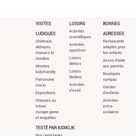
VISITES
LOISIRS
BONNES
Activités
LUDIQUES
ADRESSES
scientifiques
Châteaux,
Restaurants
Activités
abbayes,
adaptés pour
sportives
manoirs et
les enfants
Loisirs
moulins
Assos d'aide
dehors
Musées
aux parents
Loisirs
kidsfriendly
Boutiques
dedans
Patrimoine
sympas
Activités
marin
Gardes
d'éveil
Expositions
d'enfants
Chasses au
Activités
trésor,
extra-
escape game
scolaires
et enquêtes
TESTÉ PAR KIDIKLIK
Nos reportages