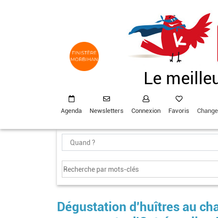
Aller
au
contenu
principal
Le meille
Agenda
Newsletters
Connexion
Favoris
Change
Dégustation d'huîtres au cha