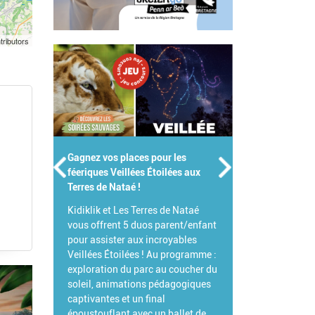
tributors
z vos places pour les
Gagnez votre Pass Famille pour le
ues Veillées Étoilées aux
Parc de Branféré !
s de Nataé !
Pour célébrer l'été, Branféré et
ik et Les Terres de Nataé
Kidiklik s'associent pour vous
offrent 5 duos parent/enfant
offrir votre Pass Famille !
assister aux incroyables
L'occasion idéale de venir explorer
ées Étoilées ! Au programme :
ce parc animalier et botanique
ration du parc au coucher du
d'exception et de découvrir toutes
l, animations pédagogiques
ses grandes nouveautés 2026.
antes et un final
touflant avec un ballet de