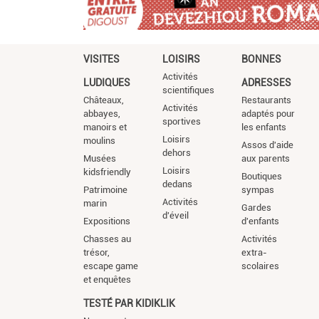
VISITES
LOISIRS
BONNES
Activités
LUDIQUES
ADRESSES
scientifiques
Châteaux,
Restaurants
Activités
abbayes,
adaptés pour
sportives
manoirs et
les enfants
Loisirs
moulins
Assos d'aide
dehors
Musées
aux parents
Loisirs
kidsfriendly
Boutiques
dedans
Patrimoine
sympas
Activités
marin
Gardes
d'éveil
Expositions
d'enfants
Chasses au
Activités
trésor,
extra-
escape game
scolaires
et enquêtes
TESTÉ PAR KIDIKLIK