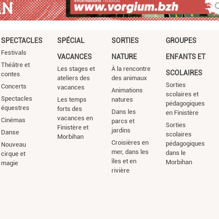
SPECTACLES
SPÉCIAL
SORTIES
GROUPES
Festivals
VACANCES
NATURE
ENFANTS ET
Théâtre et
Les stages et
À la rencontre
SCOLAIRES
contes
ateliers des
des animaux
Sorties
Concerts
vacances
Animations
scolaires et
Spectacles
Les temps
natures
pédagogiques
équestres
forts des
Dans les
en Finistère
vacances en
Cinémas
parcs et
Sorties
Finistère et
jardins
Danse
scolaires
Morbihan
Croisières en
pédagogiques
Nouveau
mer, dans les
dans le
cirque et
îles et en
Morbihan
magie
rivière