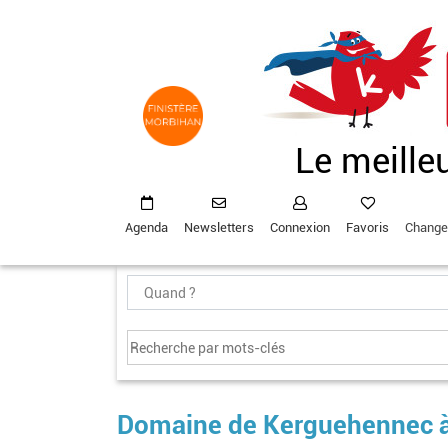
Aller
au
contenu
principal
Le meille
Agenda
Newsletters
Connexion
Favoris
Change
Domaine de Kerguehennec 