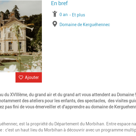
Image
à partir de
0 an
jusqu'à l'âge de
Et plus
Lieu
Domaine de Kerguéhennec
Ajouter
u du XVIIIème, du grand air et du grand art vous attendent au Domaine 
 notamment des ateliers pour les enfants, des spectacles, des visites gui
vez pas fini de vous émerveiller et d'apprendre au domaine de Kerguehenn
éhennec, est la propriété du Département du Morbihan. Entre espace na
e : c'est un haut lieu du Morbihan à découvrir avec un programme multip