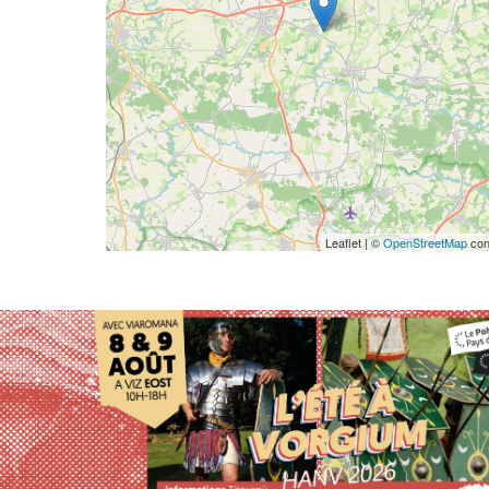
Leaflet | ©
OpenStreetMap
con