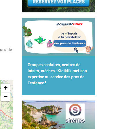
urs, de
Groupes scolaires, centres de
loisirs, crèches : Kidiklik met son
expertise au service des pros de
l'enfance !
+
−