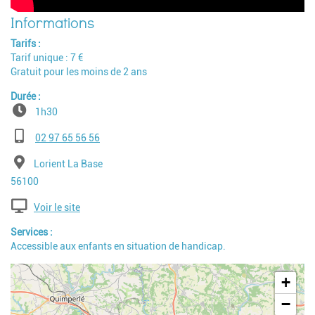
Tarifs
Tarif unique : 7 €
Gratuit pour les moins de 2 ans
Durée
1h30
Téléphone
02 97 65 56 56
Adresse
Lorient La Base
Code postal
56100
Voir le site
Services
Accessible aux enfants en situation de handicap.
Geolocalisation
+
−