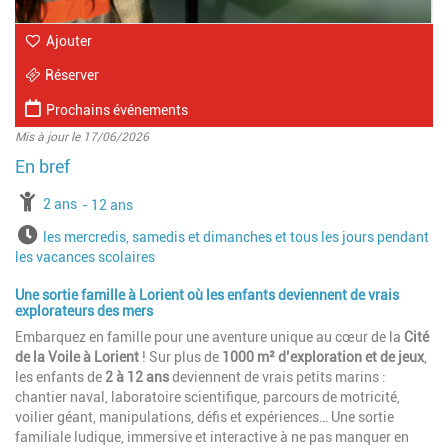
Ajouter
Réserver
Prochains événements
Mis à jour le 17/06/2026
à partir de
2 ans
jusqu'à l'âge de
12 ans
Horaires
les mercredis, samedis et dimanches et tous les jours pendant
les vacances scolaires
Une sortie famille à Lorient où les enfants deviennent de vrais
explorateurs des mers
Embarquez en famille pour une aventure unique au cœur de la
Cité
de la Voile à Lorient
! Sur plus de
1000 m² d’exploration et de jeux
,
les enfants de
2 à 12 ans
deviennent de vrais petits marins :
chantier naval, laboratoire scientifique, parcours de motricité,
voilier géant, manipulations, défis et expériences… Une sortie
familiale ludique, immersive et interactive à ne pas manquer en