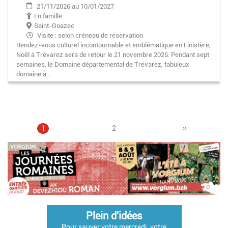
21/11/2026 au 10/01/2027
En famille
Saint-Goazec
Visite : selon créneau de réservation
Rendez-vous culturel incontournable et emblématique en Finistère,
Début des illuminations : 16h30
Noël à Trévarez sera de retour le 21 novembre 2026. Pendant sept
semaines, le Domaine départemental de Trévarez, fabuleux
domaine à…
Page
1
Page
2
Pagination
Page
››
courante
suivante
Plein d'idées
Pour sauver votre mercredi, votre