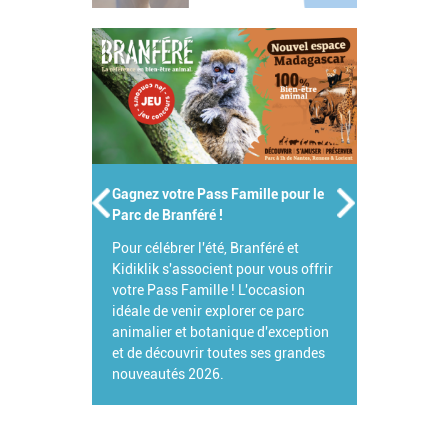
Gagnez votre Pass Famille pour le
Parc de Branféré !
Pour célébrer l'été, Branféré et
Kidiklik s'associent pour vous offrir
votre Pass Famille ! L'occasion
idéale de venir explorer ce parc
animalier et botanique d'exception
et de découvrir toutes ses grandes
nouveautés 2026.