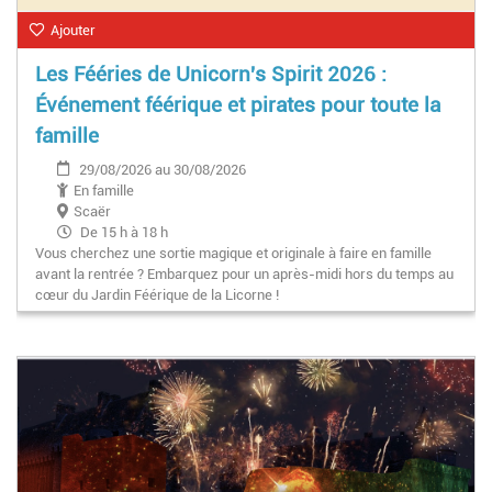
Ajouter
Les Fééries de Unicorn's Spirit 2026 :
Événement féérique et pirates pour toute la
famille
29/08/2026 au 30/08/2026
En famille
Scaër
De 15 h à 18 h
Vous cherchez une sortie magique et originale à faire en famille
avant la rentrée ? Embarquez pour un après-midi hors du temps au
cœur du Jardin Féérique de la Licorne !