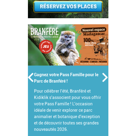
Gagnez votre Pass Famille pour le
Parc de Branféré !
Pour célébrer l'été, Branféré et
Kidiklik s'associent pour vous offrir
votre Pass Famille ! L'occasion
idéale de venir explorer ce parc
animalier et botanique d'exception
et de découvrir toutes ses grandes
nouveautés 2026.