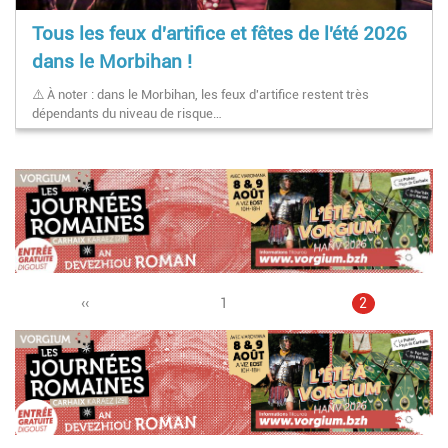
Tous les feux d'artifice et fêtes de l'été 2026
dans le Morbihan !
⚠️ À noter : dans le Morbihan, les feux d'artifice restent très
dépendants du niveau de risque…
Page
‹‹
Page
1
Pagination
Page
2
précédente
courante