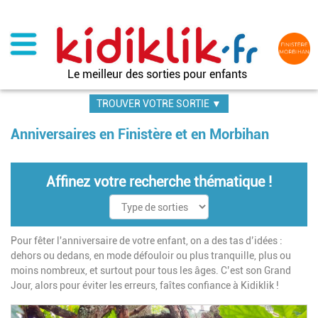
Aller
au
contenu
principal
Le meilleur des sorties pour enfants
TROUVER VOTRE SORTIE ▼
Anniversaires en Finistère et en Morbihan
Affinez votre recherche thématique !
Pour fêter l'anniversaire de votre enfant, on a des tas d’idées :
dehors ou dedans, en mode défouloir ou plus tranquille, plus ou
moins nombreux, et surtout pour tous les âges. C’est son Grand
Jour, alors pour éviter les erreurs, faîtes confiance à Kidiklik !