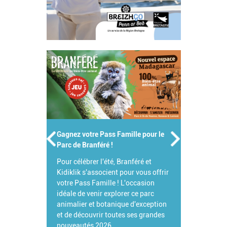
Gagnez votre Pass Famille pour le
Parc de Branféré !
Pour célébrer l'été, Branféré et
Kidiklik s'associent pour vous offrir
votre Pass Famille ! L'occasion
idéale de venir explorer ce parc
animalier et botanique d'exception
et de découvrir toutes ses grandes
nouveautés 2026.