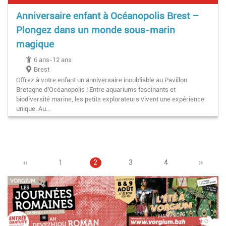
Anniversaire enfant à Océanopolis Brest –
Plongez dans un monde sous-marin
magique
6 ans-12 ans
Brest
Offrez à votre enfant un anniversaire inoubliable au Pavillon
Bretagne d’Océanopolis ! Entre aquariums fascinants et
biodiversité marine, les petits explorateurs vivent une expérience
unique. Au…
Page
‹‹
Page
1
Page
2
Pagination
Page
3
Page
4
Page
››
précédente
courante
suivant