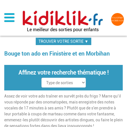
Aller
au
contenu
principal
Le meilleur des sorties pour enfants
TROUVER VOTRE SORTIE ▼
Bouge ton ado en Finistère et en Morbihan
Affinez votre recherche thématique !
Assez de voir votre ado traîner en survêt près du frigo ? Marre qu’il
vous réponde par des onomatopées, mais enregistre des notes
vocales de 17 minutes à ses amis ? Plutôt que de s'en prendre à
leur portable à coups de marteau comme dans votre fantasme,
emmenez-les plutôt découvrir des artistes dingues, ou faire le plein
de sensations fortes dans des lieux insoupçonnés !