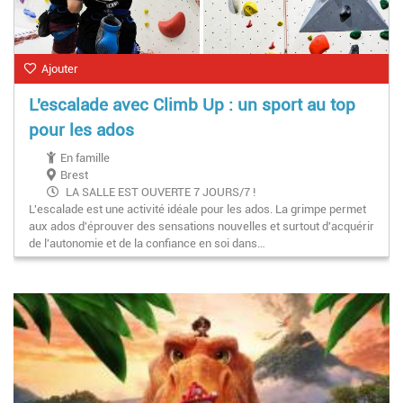
Ajouter
L'escalade avec Climb Up : un sport au top
pour les ados
En famille
Brest
LA SALLE EST OUVERTE 7 JOURS/7 !
L'escalade est une activité idéale pour les ados. La grimpe permet
- 10h à 22h30 du lundi au vendredi
aux ados d'éprouver des sensations nouvelles et surtout d'acquérir
- 10h à 20h le samedi et dimanche
de l'autonomie et de la confiance en soi dans…