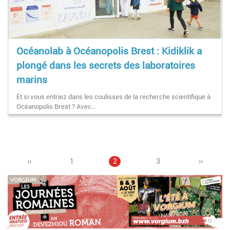
Océanolab à Océanopolis Brest : Kidiklik a
plongé dans les secrets des laboratoires
marins
Et si vous entriez dans les coulisses de la recherche scientifique à
Océanopolis Brest ? Avec…
Page
‹‹
Page
1
Page
2
Pagination
Page
3
Page
››
précédente
courante
suivante