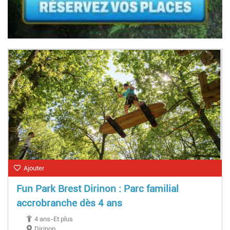
Ajouter
Fun Park Brest Dirinon : Parc familial
accrobranche dès 4 ans
4 ans-Et plus
Dirinon