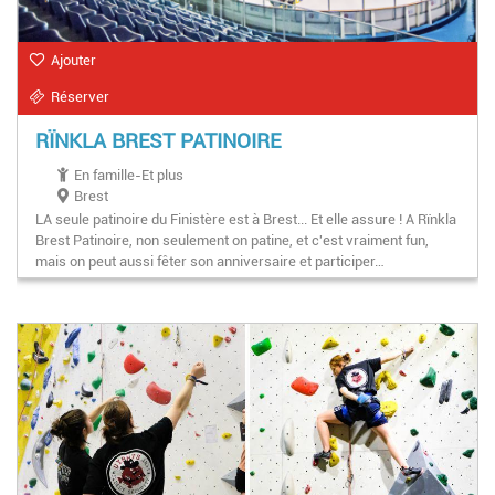
Ajouter
Réserver
RÏNKLA BREST PATINOIRE
En famille-Et plus
Brest
LA seule patinoire du Finistère est à Brest... Et elle assure ! A Rïnkla
Brest Patinoire, non seulement on patine, et c'est vraiment fun,
mais on peut aussi fêter son anniversaire et participer…