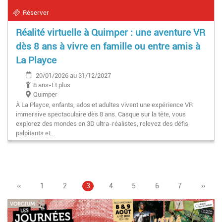
Réserver
Réalité virtuelle à Quimper : une aventure VR
dès 8 ans à vivre en famille ou entre amis à
La Playce
20/01/2026 au 31/12/2027
8 ans-Et plus
Quimper
À La Playce, enfants, ados et adultes vivent une expérience VR
immersive spectaculaire dès 8 ans. Casque sur la tête, vous
explorez des mondes en 3D ultra-réalistes, relevez des défis
palpitants et…
Page
‹‹
Page
1
Page
2
Page
3
Page
4
Pagination
Page
5
Page
6
Page
7
Page
››
précédente
courante
suivan