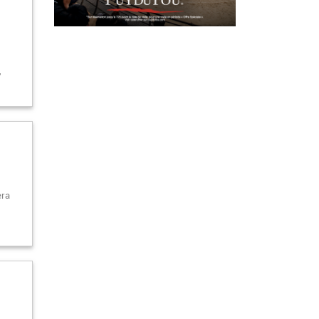
,
era