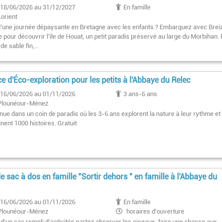
18/06/2026 au 31/12/2027
En famille
Lorient
d’une journée dépaysante en Bretagne avec les enfants ? Embarquez avec Bre
pour découvrir l’île de Houat, un petit paradis préservé au large du Morbihan. 
de sable fin,…
e d'Éco-exploration pour les petits à l'Abbaye du Relec
16/06/2026 au 01/11/2026
3 ans-6 ans
Plounéour-Ménez
nue dans un coin de paradis où les 3-6 ans explorent la nature à leur rythme et
nent 1000 histoires. Gratuit
e sac à dos en famille "Sortir dehors " en famille à l'Abbaye du
16/06/2026 au 01/11/2026
En famille
Plounéour-Ménez
horaires d'ouverture
 d'un sac rempli d’activités partez observer les oiseaux, faire une chasse aux