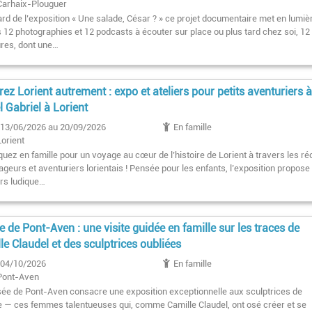
Carhaix-Plouguer
rd de l’exposition « Une salade, César ? » ce projet documentaire met en lumièr
s 12 photographies et 12 podcasts à écouter sur place ou plus tard chez soi, 12
ures, dont une…
rez Lorient autrement : expo et ateliers pour petits aventuriers 
el Gabriel à Lorient
13/06/2026 au 20/09/2026
En famille
Lorient
uez en famille pour un voyage au cœur de l’histoire de Lorient à travers les ré
geurs et aventuriers lorientais ! Pensée pour les enfants, l’exposition propose
rs ludique…
 de Pont-Aven : une visite guidée en famille sur les traces de
le Claudel et des sculptrices oubliées
04/10/2026
En famille
Pont-Aven
ée de Pont-Aven consacre une exposition exceptionnelle aux sculptrices de
e — ces femmes talentueuses qui, comme Camille Claudel, ont osé créer et se