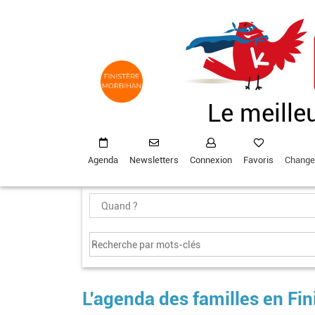
Aller
au
contenu
principal
Le meille
Agenda
Newsletters
Connexion
Favoris
Change
L'agenda des familles en Fin