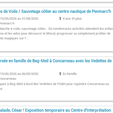
s de Voile / Sauvetage côtier au centre nautique de Penmarc'h
15/06/2026 au 31/08/2026
4 ans-Et plus
Penmarc'h
 planche à voile, sauvetage côtier… De nombreuses activités attendent les enfan
ns et les ados pour découvrir le littoral, progresser ou simplement profiter de
s magiques sur l’…
rsée en famille de Beg-Meil à Concarneau avec les Vedettes de
t
15/06/2026 au 06/09/2026
En famille
Concarneau
uez à Beg-Meil à bord des Vedettes de l'Odet pour rejoindre Concarneau ou
se.
alade, César ! Exposition temporaire au Centre d'Interprétation