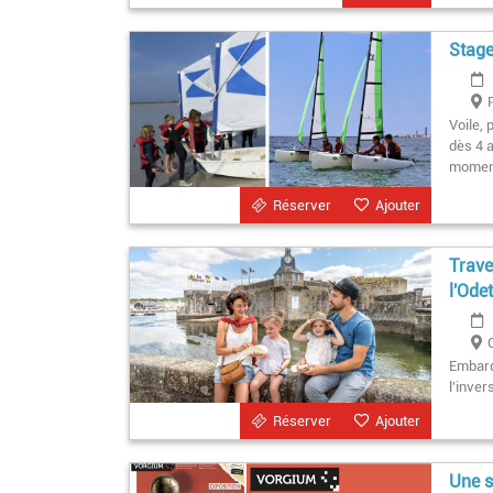
Stage
Voile,
dès 4 a
moment
Réserver
Ajouter
Trave
l'Ode
Embarq
l'inver
Réserver
Ajouter
Une s