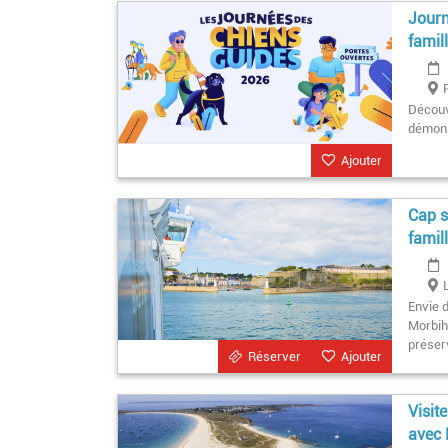
Journ
famil
Découv
démons
Ajouter
Cap s
famil
Envie d
Morbiha
préser
Réserver
Ajouter
Visit
avec