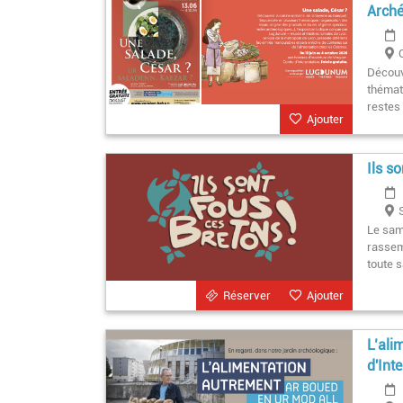
Arché
Découv
thémat
restes
Ajouter
Ils s
Le sam
rassemb
toute s
Réserver
Ajouter
L’ali
d'Int