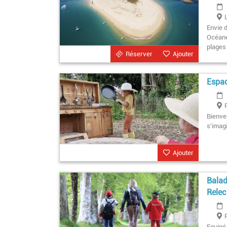
Envie 
Océane 
plages 
Réserver
Ajouter
Espac
Bienve
s'imagi
Ajouter
Balad
Relec
Equipé