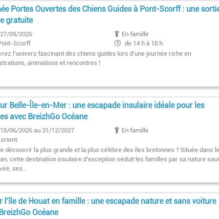
ée Portes Ouvertes des Chiens Guides à Pont-Scorff : une sorti
le gratuite
27/09/2026
En famille
Pont-Scorff
de 14 h à 18 h
rez l'univers fascinant des chiens guides lors d'une journée riche en
trations, animations et rencontres !
ur Belle-Île-en-Mer : une escapade insulaire idéale pour les
les avec BreizhGo Océane
18/06/2026 au 31/12/2027
En famille
Lorient
e découvrir la plus grande et la plus célèbre des îles bretonnes ? Située dans l
n, cette destination insulaire d’exception séduit les familles par sa nature sa
vée, ses…
er l’île de Houat en famille : une escapade nature et sans voiture
 BreizhGo Océane