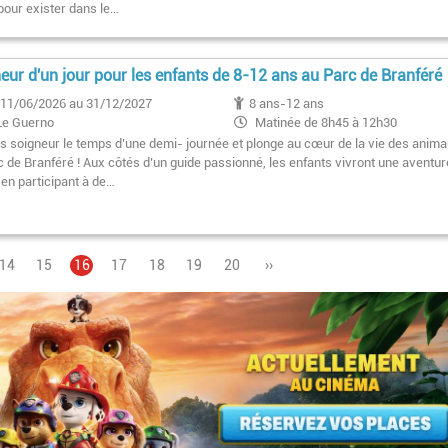
 pour exister dans le…
eur d'un jour pour les enfants de 8-12 ans au Parc de Branféré
11/06/2026 au 31/12/2027
8 ans-12 ans
Le Guerno
Matinée de 8h45 à 12h30
s soigneur le temps d’une demi- journée et plonge au cœur de la vie des anim
c de Branféré ! Aux côtés d’un guide passionné, les enfants vivront une aventur
 en participant à de…
Page
14
Page
15
Page
16
Pagination
Page
17
Page
18
Page
19
Page
20
Page
››
courante
suivante