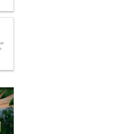
aux
e