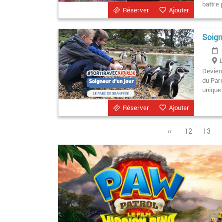
battre
Réserver
Ajouter
Soign
Devien
du Par
unique
Réserver
Ajouter
Page
‹‹
Page
12
Page
13
précédente