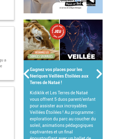
gu a
de
Gagnez votre Pass Famille pour le
Parc de Branféré !
Pour célébrer l'été, Branféré et
Kidiklik s'associent pour vous
offrir votre Pass Famille !
L'occasion idéale de venir explorer
ce parc animalier et botanique
d'exception et de découvrir toutes
ses grandes nouveautés 2026.