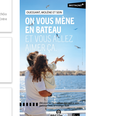
izhGo
Entre