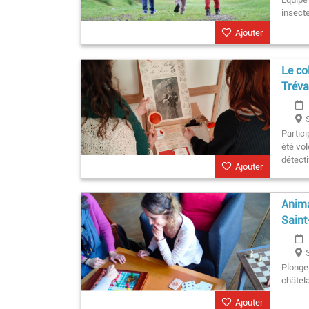
insect
Ajouter
Le co
Tréva
Partici
été vo
détect
Ajouter
Anima
Sain
Plonge
châtela
Ajouter