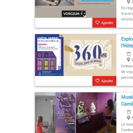
En rega
traver
struct
Ajouter
Explo
l'Hôt
Embarq
de voya
parcou
Ajouter
Musée
Camil
Le mus
l'ombr