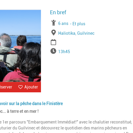
Image
À partir de
6 ans
Jusqu'à l'age de
Et plus
Lieu
Haliotika, Guilvinec
Période
Horaires
13h45
éserver
Ajouter
avoir sur la pêche dans le Finistère
.. à terre et en mer !
e 1er parcours "Embarquement Immédiat!" avec le chalutier reconstitué,
uturier du Guilvinec et découvrez le quotidien des marins pêcheurs en