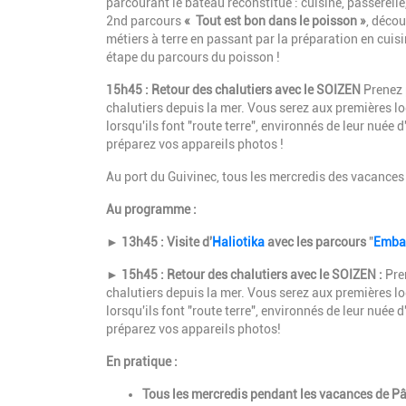
parcourant le bateau reconstitué : cuisine, passerell
2nd parcours
« Tout est bon dans le poisson »
, décou
métiers à terre en passant par la préparation en cuis
étape du parcours du poisson !
15h45 : Retour des chalutiers avec le SOIZEN
Prenez 
chalutiers depuis la mer. Vous serez aux premières l
lorsqu'ils font "route terre", environnés de leur nué
préparez vos appareils photos !
Au port du Guivinec, tous les mercredis des vacances s
Au programme :
► 13h45
: Visite d'
Haliotika
avec les parcours
"
Emba
► 15h45 : Retour des chalutiers avec le SOIZEN :
Pre
chalutiers depuis la mer. Vous serez aux premières l
lorsqu'ils font "route terre", environnés de leur nué
préparez vos appareils photos!
En pratique :
Tous les mercredis pendant les vacances de Pâq