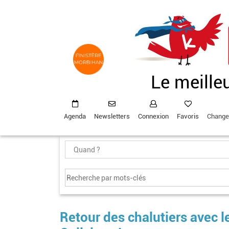
Aller
au
contenu
principal
Le meille
Agenda
Newsletters
Connexion
Favoris
Change
Retour des chalutiers avec le