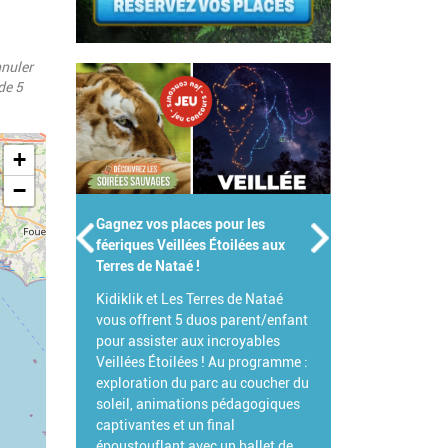
nnuler
de 5
+
−
Gagnez votre Pass Famille pour le
Parc de Branféré !
Pour célébrer l'été, Branféré et
Kidiklik s'associent pour vous
offrir votre Pass Famille !
L'occasion idéale de venir explorer
ce parc animalier et botanique
d'exception et de découvrir toutes
ses grandes nouveautés 2026.