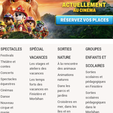
SPECTACLES
SPÉCIAL
SORTIES
GROUPES
Festivals
VACANCES
NATURE
ENFANTS ET
Théâtre et
Les stages et
À la rencontre
SCOLAIRES
contes
ateliers des
des animaux
Sorties
Concerts
vacances
Animations
scolaires et
Spectacles
Les temps
natures
pédagogiques
équestres
forts des
Dans les
en Finistère
vacances en
Cinémas
parcs et
Sorties
Finistère et
jardins
Danse
scolaires
Morbihan
Croisières en
pédagogiques
Nouveau
mer, dans les
dans le
cirque et
îles et en
Morbihan
magie