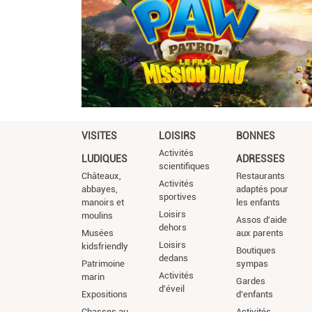
VISITES
LOISIRS
BONNES
Activités
LUDIQUES
ADRESSES
scientifiques
Châteaux,
Restaurants
Activités
abbayes,
adaptés pour
sportives
manoirs et
les enfants
Loisirs
moulins
Assos d'aide
dehors
Musées
aux parents
Loisirs
kidsfriendly
Boutiques
dedans
Patrimoine
sympas
Activités
marin
Gardes
d'éveil
Expositions
d'enfants
Chasses au
Activités