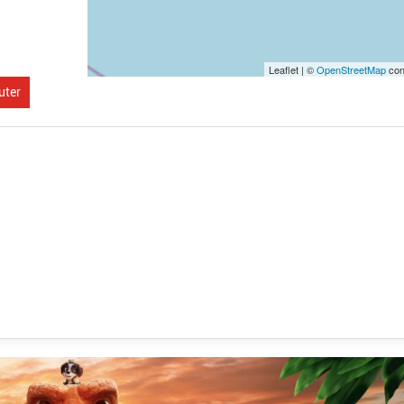
Leaflet | ©
OpenStreetMap
con
uter