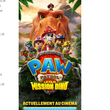
s le
x
ue
 et
es
 et