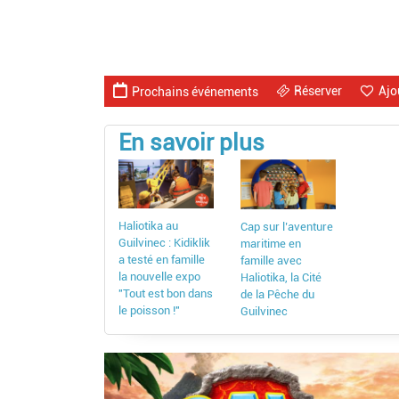
Réserver
Ajo
Prochains événements
En savoir plus
Haliotika au
Cap sur l’aventure
Guilvinec : Kidiklik
maritime en
a testé en famille
famille avec
la nouvelle expo
Haliotika, la Cité
"Tout est bon dans
de la Pêche du
le poisson !"
Guilvinec