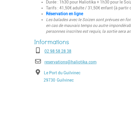
Durée : 1h30 pour Haliotika + 1h30 pour le Soi
Tarifs : 41,50€ adulte / 31,50€ enfant (à partir 
Réservation en ligne
Les balades avec le Soizen sont prévues en fon
en cas de mauvais temps ou autre impondérable
personnes inscrites est requis, la sortie sera a
Téléphone
02 98 58 28 38
E-mail
reservations@haliotika.com
Adresse
Le Port du Guilvinec
Code postal
Ville
29730
Guilvinec