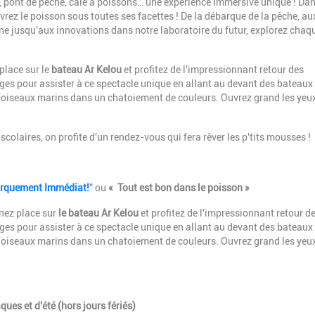
e, pont de pêche, cale à poissons… une expérience immersive unique ! Dan
vrez le poisson sous toutes ses facettes ! De la débarque de la pêche, au
ine jusqu'aux innovations dans notre laboratoire du futur, explorez chaq
place sur le
bateau Ar Kelou
et profitez de l'impressionnant retour des
oges pour assister à ce spectacle unique en allant au devant des bateaux
e d'oiseaux marins dans un chatoiement de couleurs. Ouvrez grand les yeux
colaires, on profite d'un rendez-vous qui fera rêver les p'tits mousses !
rquement Immédiat!
" ou
« Tout est bon dans le poisson »
nez place sur
le bateau Ar Kelou
et profitez de l'impressionnant retour d
oges pour assister à ce spectacle unique en allant au devant des bateaux
e d'oiseaux marins dans un chatoiement de couleurs. Ouvrez grand les yeux
ues et d'été (hors jours fériés)