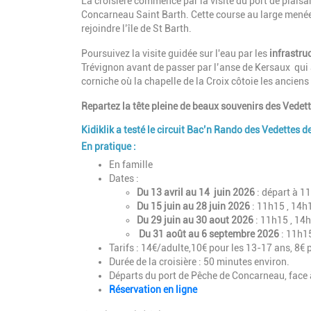
La croisière commence par la visite du port de plaisa
Concarneau Saint Barth. Cette course au large menée 
rejoindre l’île de St Barth.
Poursuivez la visite guidée sur l'eau par les
infrastru
Trévignon avant de passer par l’anse de Kersaux qui a
corniche où la chapelle de la Croix côtoie les anciens
Repartez la tête pleine de beaux souvenirs des Vedette
Kidiklik a testé le circuit Bac’n Rando des Vedettes 
En pratique :
En famille
Dates :
Du 13 avril au 14 juin
2026
: départ à 1
Du 15 juin au 28 juin 2026
: 11h15 , 14h
Du 29 juin au 30 aout 2026
: 11h15 , 14
Du 31 août au 6 septembre 2026
: 11h1
Tarifs : 14€/adulte,10€ pour les 13-17 ans, 8€ p
Durée de la croisière : 50 minutes environ.
Départs du port de Pêche de Concarneau, face 
Réservation en ligne