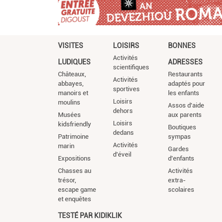
VISITES
LOISIRS
BONNES
Activités
LUDIQUES
ADRESSES
scientifiques
Châteaux,
Restaurants
Activités
abbayes,
adaptés pour
sportives
manoirs et
les enfants
Loisirs
moulins
Assos d'aide
dehors
Musées
aux parents
Loisirs
kidsfriendly
Boutiques
dedans
Patrimoine
sympas
Activités
marin
Gardes
d'éveil
Expositions
d'enfants
Chasses au
Activités
trésor,
extra-
escape game
scolaires
et enquêtes
TESTÉ PAR KIDIKLIK