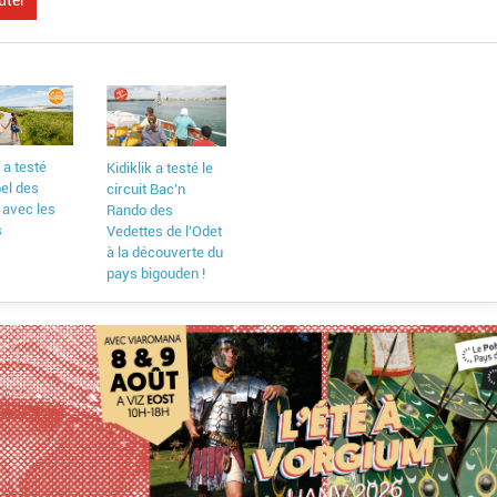
uter
k a testé
Kidiklik a testé le
pel des
circuit Bac’n
 avec les
Rando des
s
Vedettes de l’Odet
à la découverte du
pays bigouden !