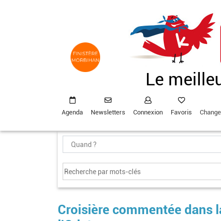
Aller
au
contenu
principal
Le meille
Agenda
Newsletters
Connexion
Favoris
Change
Croisière commentée dans l