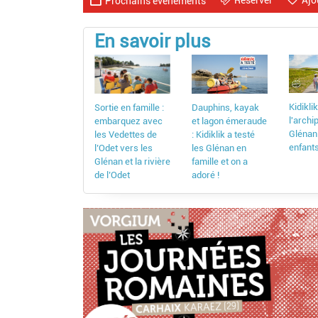
Réserver
Ajo
Prochains événements
En savoir plus
Kidikli
Dauphins, kayak
Sortie en famille :
l'archi
et lagon émeraude
embarquez avec
Glénan
: Kidiklik a testé
les Vedettes de
enfant
les Glénan en
l’Odet vers les
famille et on a
Glénan et la rivière
adoré !
de l’Odet