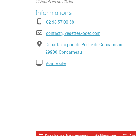
©Vedettes de l'Odet
Téléphone
02 98 57 00 58
E-mail
contact@vedettes-odet.com
Adresse
Départs du port de Pêche de Concarneau
Code postal
Ville
29900
Concarneau
Voir le site