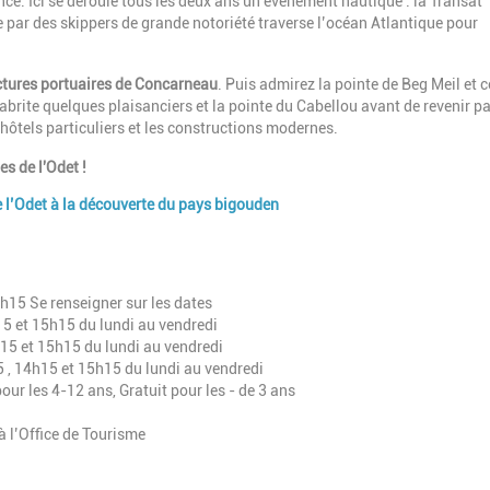
nce. Ici se déroule tous les deux ans un événement nautique : la Transat
par des skippers de grande notoriété traverse l’océan Atlantique pour
ctures portuaires de Concarneau
. Puis admirez la pointe de Beg Meil et c
brite quelques plaisanciers et la pointe du Cabellou avant de revenir pa
 hôtels particuliers et les constructions modernes.
s de l'Odet !
de l’Odet à la découverte du pays bigouden
1h15 Se renseigner sur les dates
15 et 15h15 du lundi au vendredi
h15 et 15h15 du lundi au vendredi
5 , 14h15 et 15h15 du lundi au vendredi
our les 4-12 ans, Gratuit pour les - de 3 ans
à l’Office de Tourisme