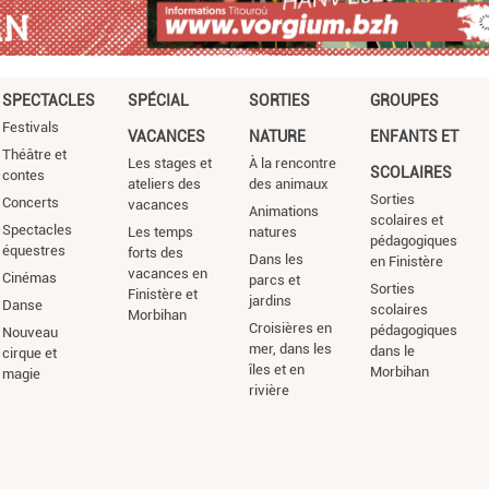
SPECTACLES
SPÉCIAL
SORTIES
GROUPES
Festivals
VACANCES
NATURE
ENFANTS ET
Théâtre et
Les stages et
À la rencontre
SCOLAIRES
contes
ateliers des
des animaux
Sorties
Concerts
vacances
Animations
scolaires et
Spectacles
Les temps
natures
pédagogiques
équestres
forts des
Dans les
en Finistère
vacances en
Cinémas
parcs et
Sorties
Finistère et
jardins
Danse
scolaires
Morbihan
Croisières en
pédagogiques
Nouveau
mer, dans les
dans le
cirque et
îles et en
Morbihan
magie
rivière