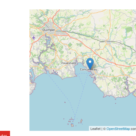
Geolocalisation
Leaflet | ©
OpenStreetMap
con