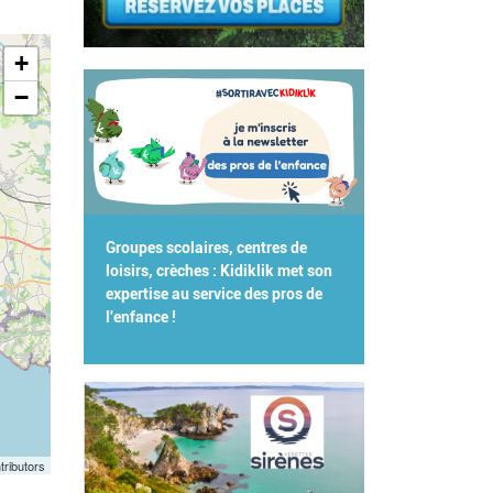
+
−
Groupes scolaires, centres de
loisirs, crèches : Kidiklik met son
expertise au service des pros de
l'enfance !
tributors