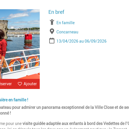
Image
À partir de
En famille
Lieu
Concarneau
Période
Date de début
Date de fin
13/04/2026
06/09/2026
éserver
Ajouter
ière en famille !
bateau pour admirer un panorama exceptionnel de la Ville Close et de se
ionné !
isme pour une
visite guidée adaptée aux enfants à bord des Vedettes de l’