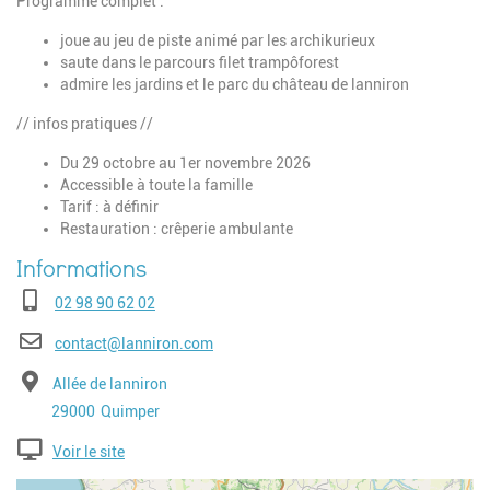
Programme complet :
joue au jeu de piste animé par les archikurieux
saute dans le parcours filet trampôforest
admire les jardins et le parc du château de lanniron
// infos pratiques //
Du 29 octobre au 1er novembre 2026
Accessible à toute la famille
Tarif : à définir
Restauration : crêperie ambulante
Téléphone
02 98 90 62 02
E-mail
contact@lanniron.com
Adresse
Allée de lanniron
Code postal
Ville
29000
Quimper
Voir le site
Geolocalisation