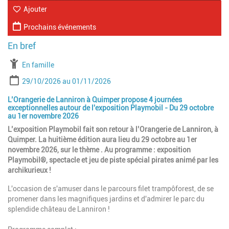
Ajouter
Prochains événements
À partir de
En famille
Période
Date de début
Date de fin
29/10/2026
01/11/2026
L’Orangerie de Lanniron à Quimper propose 4 journées
exceptionnelles autour de l'exposition Playmobil - Du 29 octobre
au 1er novembre 2026
L’exposition Playmobil fait son retour à l’Orangerie de Lanniron, à
Quimper. La huitième édition aura lieu du 29 octobre au 1er
novembre 2026, sur le thème . Au programme : exposition
Playmobil®, spectacle et jeu de piste spécial pirates animé par les
archikurieux !
L'occasion de s'amuser dans le parcours filet trampôforest, de se
promener dans les magnifiques jardins et d'admirer le parc du
splendide château de Lanniron !