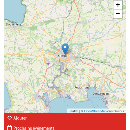
+
−
Leaflet | ©
OpenStreetMap
contributors
Ajouter
Prochains événements