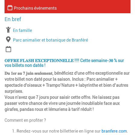
Prochains événements
À partir de
En famille
Lieu
Parc animalier et botanique de Branféré
Période
𝐎𝐅𝐅𝐑𝐄 𝐅𝐋𝐀𝐒𝐇 𝐄𝐗𝐂𝐄𝐏𝐓𝐈𝐎𝐍𝐍𝐄𝐋𝐋𝐄 !!!! Cette semaine-𝟑𝟎 % sur
vos billets non datés !
𝐃𝐮 𝟏𝐞𝐫 𝐚𝐮 𝟕 𝐣𝐮𝐢𝐧 𝐬𝐞𝐮𝐥𝐞𝐦𝐞𝐧𝐭, bénéficiez d'une offre exceptionnelle sur
votre billet non daté pour la saison. Inclus : Parc animalier +
spectacle d'oiseaux + Trampo’Nature + labyrinthe et bien d’autres
surprises.
Vous n'avez que 7 jours pour saisir cette offre. Ne laissez pas
passer votre chance de vivre une journée inoubliable face aux
girafes, pandas roux et lémuriens à tarif réduit !
Comment en profiter ?
Rendez-vous sur notre billetterie en ligne sur
branfere.com.