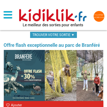
Aller
au
contenu
principal
Le meilleur des sorties pour enfants
TROUVER VOTRE SORTIE ▼
Offre flash exceptionnelle au parc de Branféré
Im
Ajouter