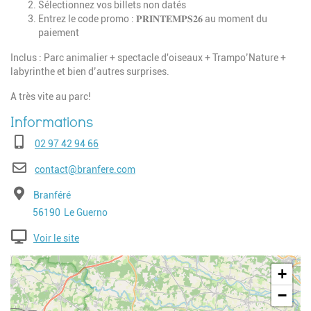
Sélectionnez vos billets non datés
Entrez le code promo : 𝐏𝐑𝐈𝐍𝐓𝐄𝐌𝐏𝐒𝟐𝟔 au moment du
paiement
Inclus : Parc animalier + spectacle d'oiseaux + Trampo’Nature +
labyrinthe et bien d’autres surprises.
A très vite au parc!
Téléphone
02 97 42 94 66
E-mail
contact@branfere.com
Adresse
Branféré
Code postal
Ville
56190
Le Guerno
Voir le site
Geolocalisation
+
−