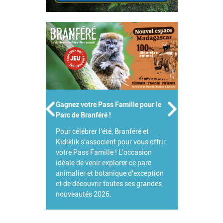
Gagnez votre Pass Famille pour le
Parc de Branféré !
Pour célébrer l'été, Branféré et
Kidiklik s'associent pour vous offrir
votre Pass Famille ! L'occasion
idéale de venir explorer ce parc
animalier et botanique d'exception
et de découvrir toutes ses grandes
nouveautés 2026.