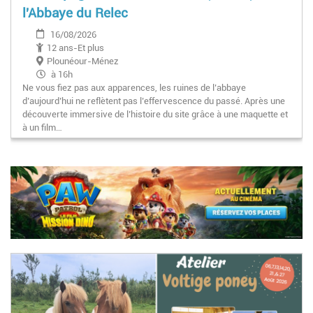
l'Abbaye du Relec
16/08/2026
12 ans-Et plus
Plounéour-Ménez
à 16h
Ne vous fiez pas aux apparences, les ruines de l’abbaye
d’aujourd’hui ne reflètent pas l’effervescence du passé. Après une
découverte immersive de l’histoire du site grâce à une maquette et
à un film…