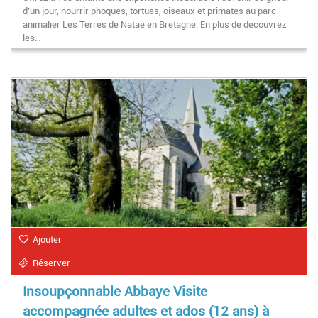
d’un jour, nourrir phoques, tortues, oiseaux et primates au parc
animalier Les Terres de Nataé en Bretagne. En plus de découvrez
les…
Ajouter
Réserver
Insoupçonnable Abbaye Visite
accompagnée adultes et ados (12 ans) à