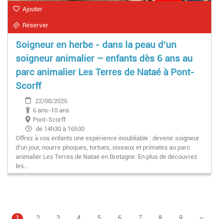
Ajouter
Réserver
Soigneur en herbe - dans la peau d’un
soigneur animalier – enfants dès 6 ans au
parc animalier Les Terres de Nataé à Pont-
Scorff
22/08/2026
6 ans-10 ans
Pont-Scorff
de 14h30 à 16h30
Offrez à vos enfants une expérience inoubliable : devenir soigneur
d’un jour, nourrir phoques, tortues, oiseaux et primates au parc
animalier Les Terres de Nataé en Bretagne. En plus de découvrez
les…
Page
1
Page
2
Page
3
Page
4
Page
5
Pagination
Page
6
Page
7
Page
8
Page
9
Page
››