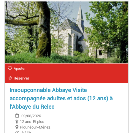
Ajouter
Réserver
Insoupçonnable Abbaye Visite
accompagnée adultes et ados (12 ans) à
l'Abbaye du Relec
09/08/2026
12 ans-Et plus
Plounéour-Ménez
à 16h