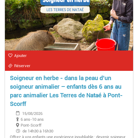
Ajouter
Réserver
Soigneur en herbe - dans la peau d’un
soigneur animalier – enfants dès 6 ans au
parc animalier Les Terres de Nataé à Pont-
Scorff
15/08/2026
6 ans-10 ans
Pont-Scorff
de 14h30 à 16h30
Offrez à vos enfants une expérience inoubliable : devenir soigneur