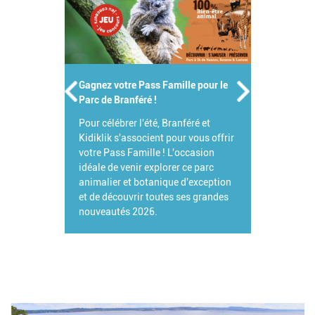
Gagnez votre Pass Famille pour le
Parc de Branféré !
Pour célébrer l'été, Branféré et
Kidiklik s'associent pour vous offrir
votre Pass Famille ! L'occasion
idéale de venir explorer ce parc
animalier et botanique d'exception
et de découvrir toutes ses grandes
nouveautés 2026.