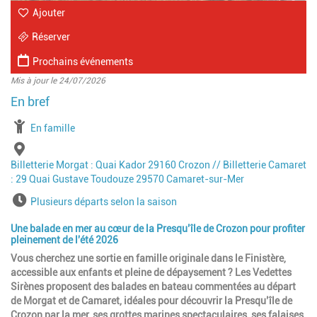
Ajouter
Réserver
Prochains événements
Mis à jour le 24/07/2026
à partir de
En famille
Lieu
Billetterie Morgat : Quai Kador 29160 Crozon // Billetterie Camaret
: 29 Quai Gustave Toudouze 29570 Camaret-sur-Mer
Horaires
Plusieurs départs selon la saison
Une balade en mer au cœur de la Presqu’île de Crozon pour profiter
pleinement de l'été 2026
Vous cherchez une sortie en famille originale dans le Finistère,
accessible aux enfants et pleine de dépaysement ? Les Vedettes
Sirènes proposent des balades en bateau commentées au départ
de Morgat et de Camaret, idéales pour découvrir la Presqu’île de
Crozon par la mer, ses grottes marines spectaculaires, ses falaises