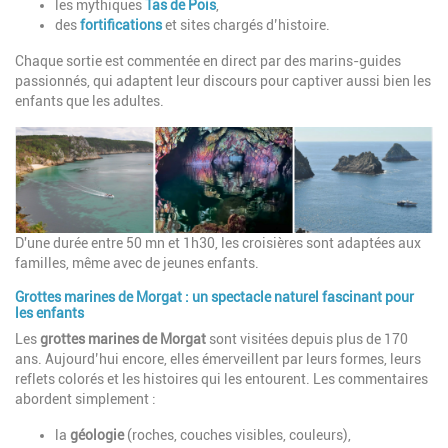
les mythiques
Tas de Pois
,
des
fortifications
et sites chargés d’histoire.
Chaque sortie est commentée en direct par des marins-guides
passionnés, qui adaptent leur discours pour captiver aussi bien les
enfants que les adultes.
D'une durée entre 50 mn et 1h30, les croisières sont adaptées aux
familles, même avec de jeunes enfants.
Grottes marines de Morgat : un spectacle naturel fascinant pour
les enfants
Les
grottes marines de Morgat
sont visitées depuis plus de 170
ans. Aujourd’hui encore, elles émerveillent par leurs formes, leurs
reflets colorés et les histoires qui les entourent. Les commentaires
abordent simplement :
la
géologie
(roches, couches visibles, couleurs),