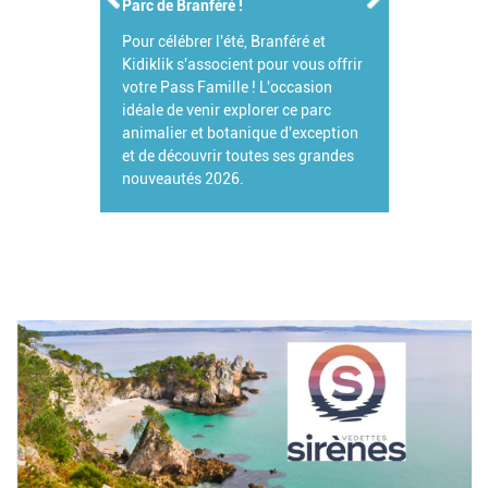
Parc de Branféré !
Pour célébrer l'été, Branféré et
Kidiklik s'associent pour vous offrir
votre Pass Famille ! L'occasion
idéale de venir explorer ce parc
animalier et botanique d'exception
et de découvrir toutes ses grandes
nouveautés 2026.