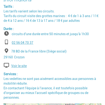
Tarifs
Les tarifs varient selon les circuits.
Tarifs du circuit visite des grottes marines : 4 € de 1 à 3 ans / 11€
de 4 à 12 ans / 16 € de 13 à 17 ans / 18 € par adultes
Durée
circuits d'une durée entre 50 minutes et jusqu'à 1h30
Téléphone
02 56 04 70 37
Adresse
78 BD de la France libre (Siège social)
Code postal
Ville
29160
Crozon
Voir le site
Services
Les vedettes ne sont pas aisément accessibles aux personnes à
mobilité réduite.
En contactant l'équipe à l'avance, il est toutefois possible
d'organiser au mieux l'accueil spécifique de groupes ou de
personnes.