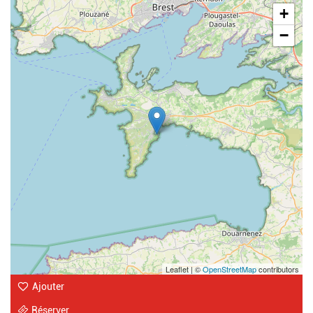
Geolocalisation
+
−
Leaflet | ©
OpenStreetMap
contributors
Ajouter
Réserver