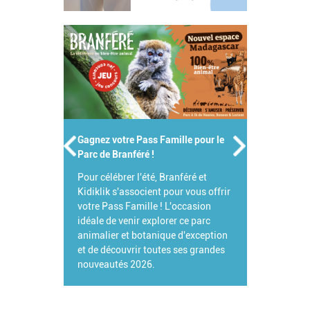
Gagnez votre Pass Famille pour le
Parc de Branféré !
Pour célébrer l'été, Branféré et
Kidiklik s'associent pour vous offrir
votre Pass Famille ! L'occasion
idéale de venir explorer ce parc
animalier et botanique d'exception
et de découvrir toutes ses grandes
nouveautés 2026.