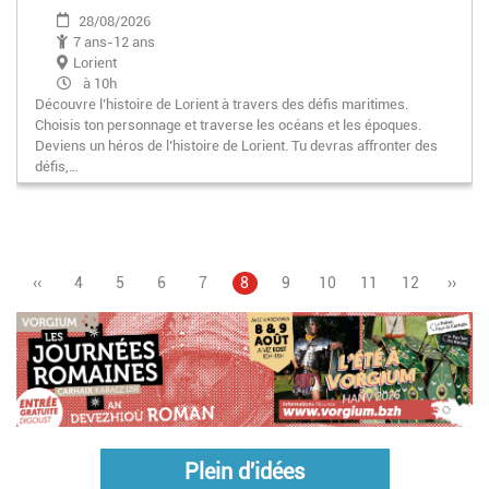
28/08/2026
7 ans-12 ans
Lorient
à 10h
Découvre l’histoire de Lorient à travers des défis maritimes.
Choisis ton personnage et traverse les océans et les époques.
Deviens un héros de l’histoire de Lorient. Tu devras affronter des
défis,…
Page
‹‹
Page
4
Page
5
Page
6
Page
7
Page
8
Pagination
Page
9
Page
10
Page
11
Page
12
Page
››
précédente
courante
suiva
Plein d'idées