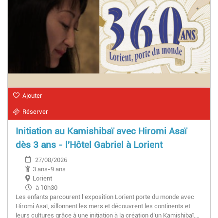
Ajouter
Réserver
Initiation au Kamishibaï avec Hiromi Asaï
dès 3 ans - l'Hôtel Gabriel à Lorient
27/08/2026
3 ans-9 ans
Lorient
à 10h30
Les enfants parcourent l’exposition Lorient porte du monde avec
Hiromi Asaï, sillonnent les mers et découvrent les continents et
leurs cultures grâce à une initiation à la création d’un Kamishibaï.…