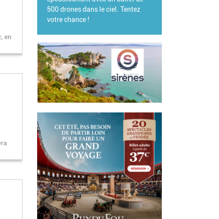
500 drones dans le ciel. Tentez
votre chance !
c, en
era