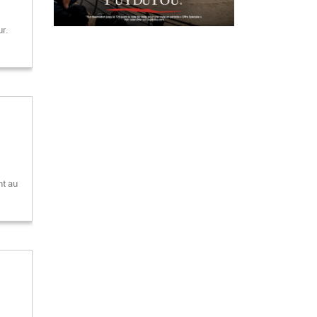
r.
nt au