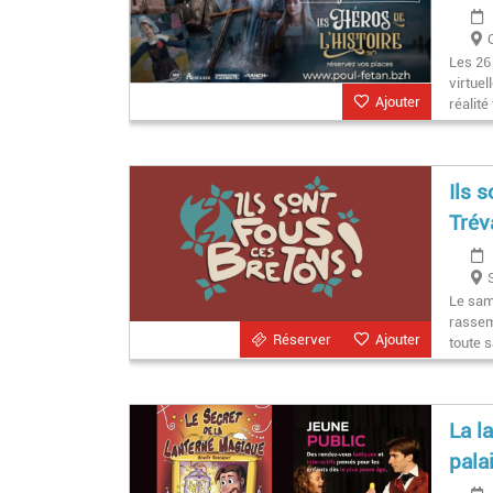
Les 26
virtuel
Ajouter
réalité
Ils 
Trév
Le sam
rassemb
Réserver
Ajouter
toute s
La l
pala