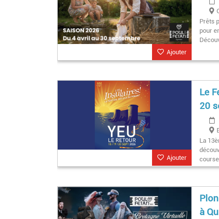
Prêts 
pour en
Découv
Ajouter
Le Fe
20 s
La 13èm
découvr
Ajouter
cours
Plon
à Qu