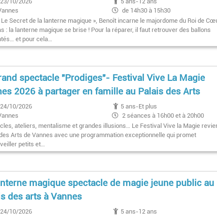
23/10/2026
5 ans-12 ans
Vannes
de 14h30 à 15h30
 Le Secret de la lanterne magique », Benoît incarne le majordome du Roi de Cœu
s : la lanterne magique se brise ! Pour la réparer, il faut retrouver des ballons
tés… et pour cela…
rand spectacle "Prodiges"- Festival Vive La Magie
es 2026 à partager en famille au Palais des Arts
24/10/2026
5 ans-Et plus
Vannes
2 séances à 16h00 et à 20h00
les, ateliers, mentalisme et grandes illusions… Le Festival Vive la Magie revie
 des Arts de Vannes avec une programmation exceptionnelle qui promet
eiller petits et…
anterne magique spectacle de magie jeune public au
is des arts à Vannes
24/10/2026
5 ans-12 ans