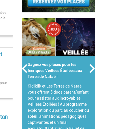
mées
cle.
t
Gagnez vos places pour les
féeriques Veillées Étoilées aux
Terres de Nataé !
 pour
Kidiklik et Les Terres de Nataé
vous offrent 5 duos parent/enfant
pour assister aux incroyables
Veillées Étoilées ! Au programme :
exploration du parc au coucher du
etan
soleil, animations pédagogiques
captivantes et un final
époustouflant avec un ballet de