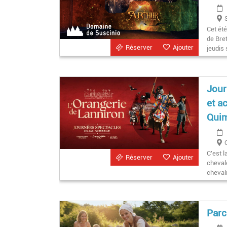
Cet ét
de Bret
Réserver
Ajouter
jeudis 
Jour
et a
Qui
C'est l
Réserver
Ajouter
cheval
cheval
Parc