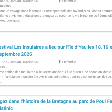
04/07/2026 au 30/08/2026
En famille
Quistinic
pour un voyage dans le temps ? Entre spectacle des lavandières, visites costu
fants et visites théâtralisées, plongez au cœur de la vie bretonne du 19ème siè
rez pourquoi…
stival Les Insulaires a lieu sur l'île d’Yeu les 18, 19 e
eptembre 2026
18/09/2026 au 20/09/2026
En famille
Brest
e édition des Insulaires a lieu cette année sur l'île d’Yeu. Une occasion idéale
ir l'ambiance insulaire à travers des animations : soirées concerts, art de rue,
e…
gez dans l'histoire de la Bretagne au parc de Poul F
istinic