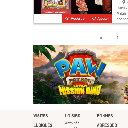
Dans «
Patatra
Réserver
Ajouter
enchan
Page
‹‹
Page
1
précédente
VISITES
LOISIRS
BONNES
Activités
LUDIQUES
ADRESSES