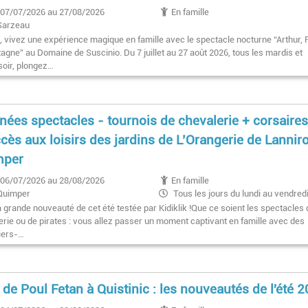
07/07/2026 au 27/08/2026
En famille
Sarzeau
é, vivez une expérience magique en famille avec le spectacle nocturne “Arthur, 
agne” au Domaine de Suscinio. Du 7 juillet au 27 août 2026, tous les mardis et
soir, plongez…
nées spectacles - tournois de chevalerie + corsaires
ccès aux loisirs des jardins de L’Orangerie de Lannir
mper
06/07/2026 au 28/08/2026
En famille
Quimper
Tous les jours du lundi au vendredi
du 6 juillet au 28 août inclus (sauf les 
a grande nouveauté de cet été testée par Kidiklik !Que ce soient les spectacles
juillet et 12 août).
erie ou de pirates : vous allez passer un moment captivant en famille avec des
iers-…
 de Poul Fetan à Quistinic : les nouveautés de l'été 