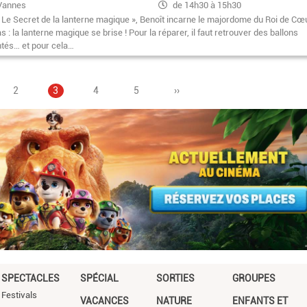
Vannes
de 14h30 à 15h30
 Le Secret de la lanterne magique », Benoît incarne le majordome du Roi de Cœu
s : la lanterne magique se brise ! Pour la réparer, il faut retrouver des ballons
tés… et pour cela…
Page
2
Page
3
Pagination
Page
4
Page
5
Page
››
courante
suivante
SPECTACLES
SPÉCIAL
SORTIES
GROUPES
Festivals
VACANCES
NATURE
ENFANTS ET