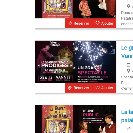
Dans «
Patatra
Réserver
Ajouter
enchan
Le g
Vann
Spectac
Palais
Réserver
Ajouter
d'émerv
La l
pala