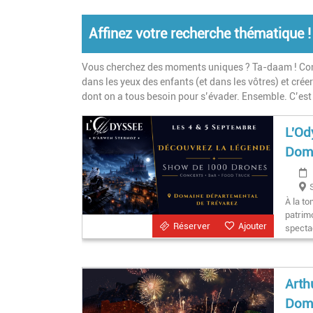
Affinez votre recherche thématique !
Vous cherchez des moments uniques ? Ta-daam ! Conce
dans les yeux des enfants (et dans les vôtres) et cré
dont on a tous besoin pour s’évader. Ensemble. C’est 
L'Od
Doma
À la t
patrimo
Réserver
Ajouter
spectac
Arth
Doma