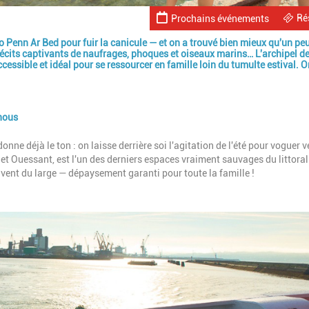
Ré
Prochains événements
Go Penn Ar Bed pour fuir la canicule — et on a trouvé bien mieux qu'un pe
 récits captivants de naufrages, phoques et oiseaux marins… L'archipel d
essible et idéal pour se ressourcer en famille loin du tumulte estival. 
 nous
nne déjà le ton : on laisse derrière soi l'agitation de l'été pour voguer v
 et Ouessant, est l'un des derniers espaces vraiment sauvages du littoral
t vent du large — dépaysement garanti pour toute la famille !