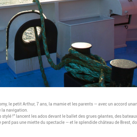
, le petit Arthur, 7 ans, la mamie et les parents — avec un accord una
 la navigation.
op stylé !" lancent les ados devant le ballet des grues géantes, des bateau
 ne perd pas une miette du spectacle — et le splendide château de Brest, 