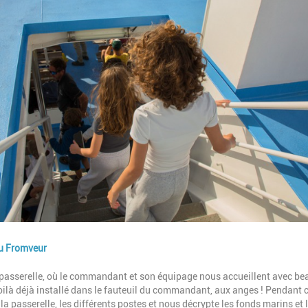
du Fromveur
 passerelle, où le commandant et son équipage nous accueillent avec b
voilà déjà installé dans le fauteuil du commandant, aux anges ! Pendant 
a passerelle, les différents postes et nous décrypte les fonds marins et 