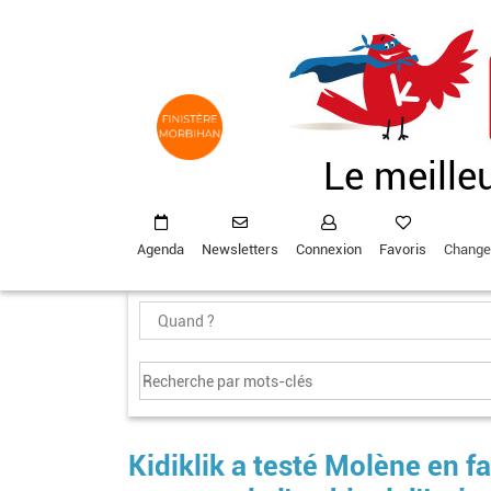
Aller
au
contenu
principal
Le meille
Agenda
Newsletters
Connexion
Favoris
Change
Kidiklik a testé Molène en f