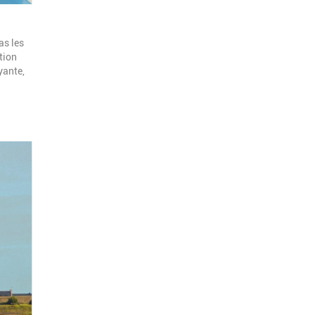
as les
ation
yante,