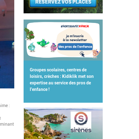
Groupes scolaires, centres de
loisirs, crèches : Kidiklik met son
expertise au service des pros de
l'enfance !
nime :
x
dominant