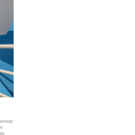
eaucoup
ce
les