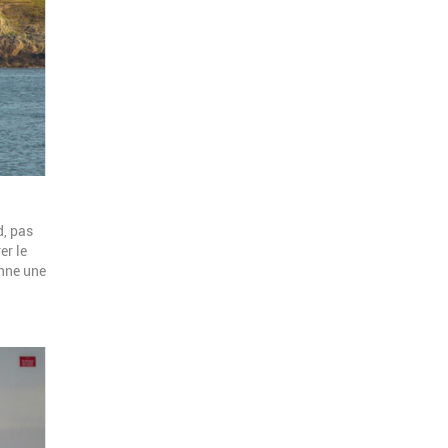
d, pas
er le
onne une