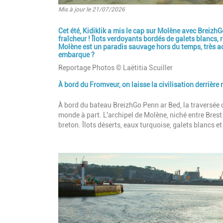
Mis à jour le 21/07/2026
Cet été, Kidiklik a mis le cap sur Molène avec Breizh
Introduction
fraîcheur ! Îlots verdoyants bordés de galets blancs,
Molène est un paradis sauvage hors du temps, très acc
embarque ?
Reportage Photos © Laëtitia Scuiller
À bord du Fromveur, on laisse la civilisation derrière
Paragraphes
Description
À bord du bateau BreizhGo Penn ar Bed, la traversée do
monde à part. L'archipel de Molène, niché entre Brest
breton. Îlots déserts, eaux turquoise, galets blancs e
Image