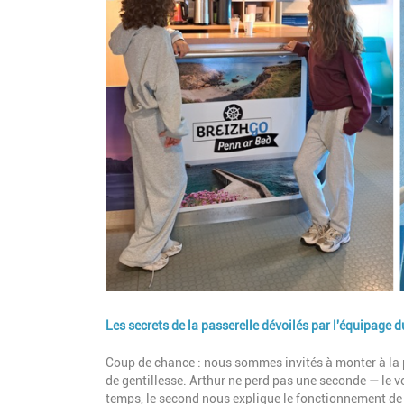
Les secrets de la passerelle dévoilés par l'équipage 
Description
Coup de chance : nous sommes invités à monter à la
de gentillesse. Arthur ne perd pas une seconde — le 
temps, le second nous explique le fonctionnement de l