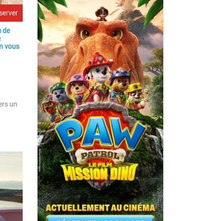
server
u de
e
On vous
ers un