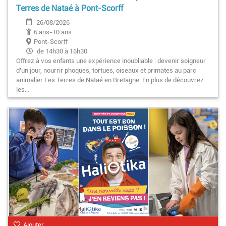
Terres de Nataé à Pont-Scorff
26/08/2026
6 ans-10 ans
Pont-Scorff
de 14h30 à 16h30
Offrez à vos enfants une expérience inoubliable : devenir soigneur
d’un jour, nourrir phoques, tortues, oiseaux et primates au parc
animalier Les Terres de Nataé en Bretagne. En plus de découvrez
les…
Ajouter