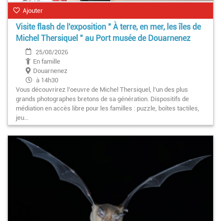
Ajouter
Visite flash de l'exposition " À terre, en mer, les îles de
Michel Thersiquel " au Port musée de Douarnenez
25/08/2026
En famille
Douarnenez
à 14h30
Vous découvrirez l’oeuvre de Michel Thersiquel, l’un des plus
grands photographes bretons de sa génération. Dispositifs de
médiation en accès libre pour les familles : puzzle, boîtes tactiles,
jeu…