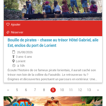
Ajouter
Réserver
Bouille de pirates - chasse au trésor Hôtel Gabriel, aile
Est, enclos du port de Lorient
26/08/2026
3 ans-6 ans
Lorient
à 10h
Écoute l’histoire de ce fameux pirate lorientais, il aurait caché son
trésor non loin de la colline du Faouëdic. Le retrouveras-tu ?
Énigmes et découvertes ponctuent un parcours en extérieur. Une…
Page
‹‹
Page
5
Page
6
Page
7
Page
8
Page
9
Pagination
Page
10
Page
11
Page
12
Page
13
Page
››
précédente
courante
suiva