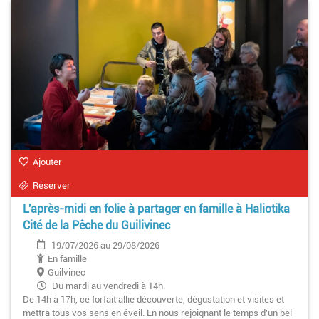
Ajouter
Réserver
L'après-midi en folie à partager en famille à Haliotika
Cité de la Pêche du Guilivinec
19/07/2026 au 29/08/2026
En famille
Guilvinec
Du mardi au vendredi à 14h.
De 14h à 17h, ce forfait allie découverte, dégustation et visites et
mettra tous vos sens en éveil. En nous rejoignant le temps d'un bel