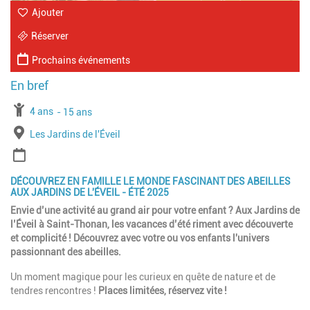
Ajouter
Réserver
Prochains événements
À partir de
4 ans
Jusqu'à l'age de
15 ans
Lieu
Les Jardins de l'Éveil
Période
DÉCOUVREZ EN FAMILLE LE MONDE FASCINANT DES ABEILLES
AUX JARDINS DE L'ÉVEIL - ÉTÉ 2025
Envie d’une activité au grand air pour votre enfant ? Aux Jardins de
l’Éveil à Saint-Thonan, les vacances d’été riment avec découverte
et complicité ! Découvrez avec votre ou vos enfants l'univers
passionnant des abeilles.
Un moment magique pour les curieux en quête de nature et de
tendres rencontres !
Places limitées, réservez vite !