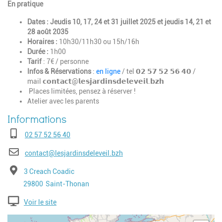
En pratique
Dates : Jeudis 10, 17, 24 et 31 juillet 2025 et jeudis 14, 21 et
28 août 2035
Horaires :
10h30/11h30 ou 15h/16h
Durée :
1h00
Tarif
: 7€ / personne
Infos & Réservations
:
en ligne
/ tel 𝟬𝟮 𝟱𝟳 𝟱𝟮 𝟱𝟲 𝟰𝟬 /
mail 𝗰𝗼𝗻𝘁𝗮𝗰𝘁@𝗹𝗲𝘀𝗷𝗮𝗿𝗱𝗶𝗻𝘀𝗱𝗲𝗹𝗲𝘃𝗲𝗶𝗹.𝗯𝘇𝗵
Places limitées, pensez à réserver !
Atelier avec les parents
Téléphone
02 57 52 56 40
E-mail
contact@lesjardinsdeleveil.bzh
Adresse
3 Creach Coadic
Code postal
Ville
29800
Saint-Thonan
Voir le site
Geolocalisation