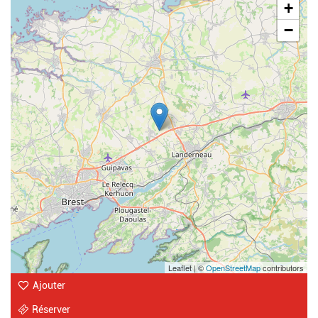
+
−
Leaflet | ©
OpenStreetMap
contributors
Ajouter
Réserver