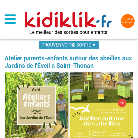
Aller
au
contenu
principal
Le meilleur des sorties pour enfants
TROUVER VOTRE SORTIE ▼
Atelier parents-enfants autour des abeilles aux
Jardins de l'Éveil à Saint-Thonan
Im