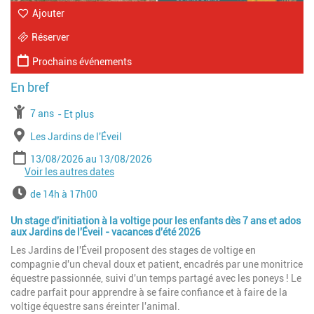
Ajouter
Réserver
Prochains événements
À partir de
7 ans
Jusqu'à l'age de
Et plus
Lieu
Les Jardins de l'Éveil
Période
Date de début
Date de fin
13/08/2026
13/08/2026
Voir les autres dates
Date de début
Date de fin
20/08/2026
20/08/2026
Date de début
Date de fin
27/08/2026
27/08/2026
Horaires
de 14h à 17h00
Un stage d'initiation à la voltige pour les enfants dès 7 ans et ados
aux Jardins de l'Éveil - vacances d'été 2026
Les Jardins de l'Éveil proposent des stages de voltige en
compagnie d'un cheval doux et patient, encadrés par une monitrice
équestre passionnée, suivi d'un temps partagé avec les poneys ! Le
cadre parfait pour apprendre à se faire confiance et à faire de la
voltige équestre sans éreinter l'animal.