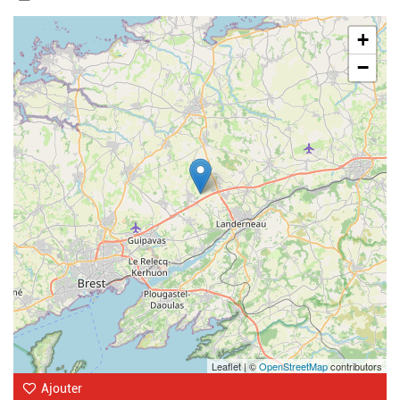
Geolocalisation
+
−
Leaflet | ©
OpenStreetMap
contributors
Ajouter