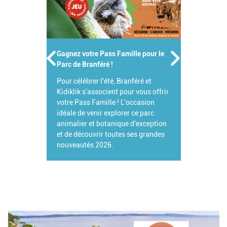
Gagnez votre Pass Famille pour le
Parc de Branféré !
Pour célébrer l'été, Branféré et
Kidiklik s'associent pour vous offrir
votre Pass Famille ! L'occasion
idéale de venir explorer ce parc
animalier et botanique d'exception
et de découvrir toutes ses grandes
nouveautés 2026.