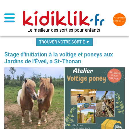
Aller
au
contenu
principal
Le meilleur des sorties pour enfants
TROUVER VOTRE SORTIE ▼
Stage d'initiation à la voltige et poneys aux
Jardins de l'Éveil, à St-Thonan
Im