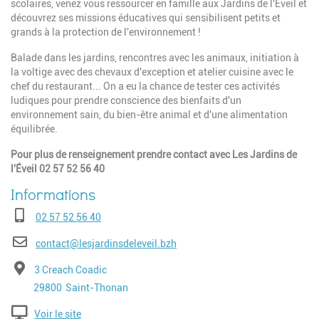
scolaires, venez vous ressourcer en famille aux Jardins de l'Éveil et
découvrez ses missions éducatives qui sensibilisent petits et
grands à la protection de l'environnement !
Balade dans les jardins, rencontres avec les animaux, initiation à
la voltige avec des chevaux d'exception et atelier cuisine avec le
chef du restaurant... On a eu la chance de tester ces activités
ludiques pour prendre conscience des bienfaits d'un
environnement sain, du bien-être animal et d'une alimentation
équilibrée.
Pour plus de renseignement prendre contact avec Les Jardins de
l'Éveil 02 57 52 56 40
Téléphone
02 57 52 56 40
E-mail
contact@lesjardinsdeleveil.bzh
Adresse
3 Creach Coadic
Code postal
Ville
29800
Saint-Thonan
Voir le site