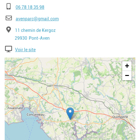
Téléphone
06 78 18 35 98
E-mail
avenparc@gmail.com
Adresse
11 chemin de Kergoz
Code postal
Ville
29930
Pont-Aven
Voir le site
Geolocalisation
+
−