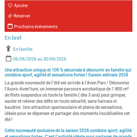
Ajouter
Réserver
Prochains événements
À partir de
En famille
Période
Date de début
Date de fin
06/06/2026
30/09/2026
Une attraction unique et 100 % sécurisée à découvrir en famille qui
combine sport, agilité et sensations fortes ! Saison estivale 2026
La grande nouveauté de l’été est arrivée à l’Aven Parc ! Découvrez
l’Accro-Aven’ture, un immense parcours acrobatique de 1 800 m²
de filets suspendus où toute la famille ( dès 3 ans) peut grimper,
sauter et relever des défis en toute sécurité, sans harnais ni
baudrier. Une attraction spectaculaire et pleine de sensations,
idéale pour se dépenser et partager des moments inoubliables cet
été !
Cette nouveauté exclusive de la saison 2026 combine sport, agilité
et sensations fortes. C’est l’activité idéale pour partager de grands