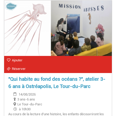
Ajouter
Réserver
"Qui habite au fond des océans ?", atelier 3-
6 ans à Ostréapolis, Le Tour-du-Parc
14/08/2026
3 ans-6 ans
Le Tour-du-Parc
à 10h30
Au cours de la lecture d’une histoire, les enfants découvriront les