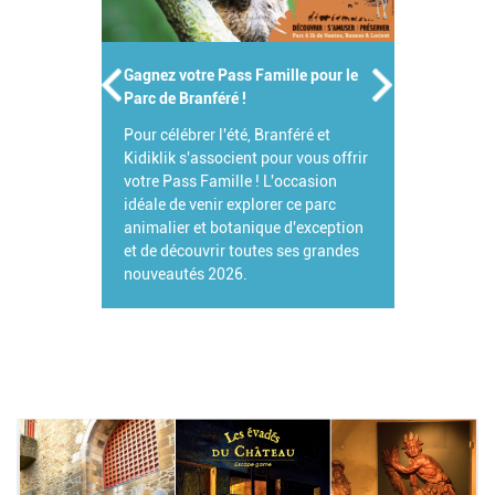
Gagnez votre Pass Famille pour le
Parc de Branféré !
Pour célébrer l'été, Branféré et
Kidiklik s'associent pour vous offrir
votre Pass Famille ! L'occasion
idéale de venir explorer ce parc
animalier et botanique d'exception
et de découvrir toutes ses grandes
nouveautés 2026.