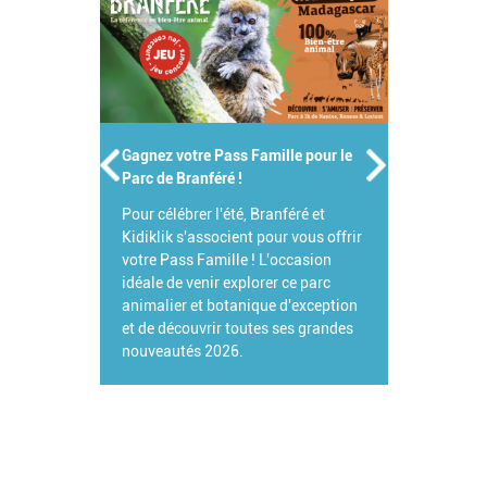
Gagnez votre Pass Famille pour le
Parc de Branféré !
Pour célébrer l'été, Branféré et
Kidiklik s'associent pour vous offrir
votre Pass Famille ! L'occasion
idéale de venir explorer ce parc
animalier et botanique d'exception
et de découvrir toutes ses grandes
nouveautés 2026.