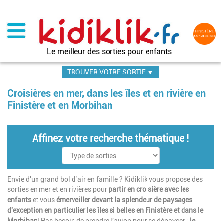
Aller
au
contenu
principal
Le meilleur des sorties pour enfants
TROUVER VOTRE SORTIE ▼
Croisières en mer, dans les îles et en rivière en
Finistère et en Morbihan
Affinez votre recherche thématique !
Envie d'un grand bol d’air en famille ? Kidiklik vous propose des
sorties en mer et en rivières pour
partir en croisière avec les
enfants
et vous
émerveiller devant la splendeur de paysages
d'exception en particulier les îles si belles en Finistère et dans le
Morbihan
! Pas besoin de prendre l'avion pour se dépayser :
le